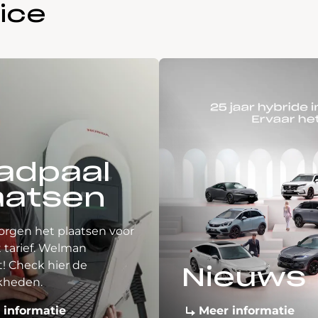
ice
adpaal
aatsen
orgen het plaatsen voor
 tarief. Welman
! Check hier de
Nieuws
kheden.
 informatie
Meer informatie