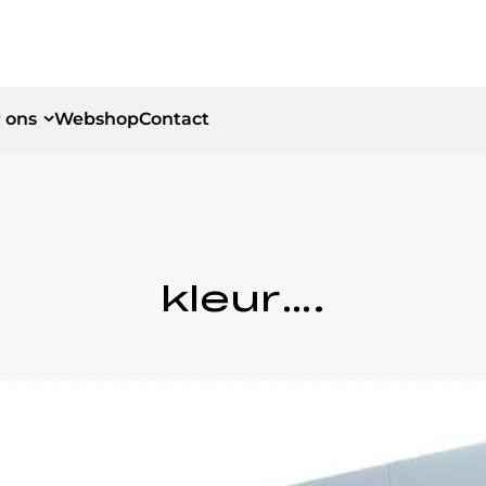
 ons
Webshop
Contact
id
id
kleur….