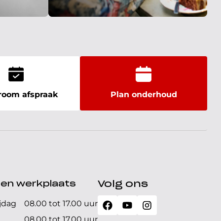
oom afspraak
Plan onderhoud
den werkplaats
Volg ons
jdag
08.00 tot 17.00 uur
08.00 tot 17.00 uur