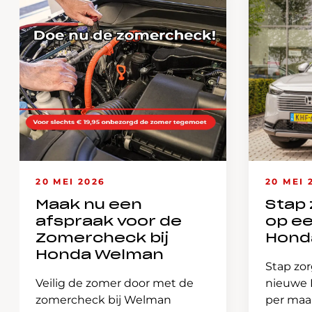
20 MEI 2026
20 MEI 
Maak nu een
Stap 
afspraak voor de
op e
Zomercheck bij
Hond
Honda Welman
Stap zor
Veilig de zomer door met de
nieuwe H
zomercheck bij Welman
per ma