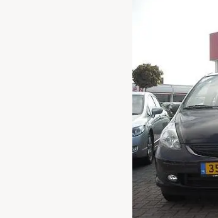
Waarschuwings­lampjes
Service
Pechhulp
Bandenspannings­lampje brandt
Poetsen en reinigen
Haal en breng service
WLTP-testmethode
Laadpaal plaatsen
Zomercheck