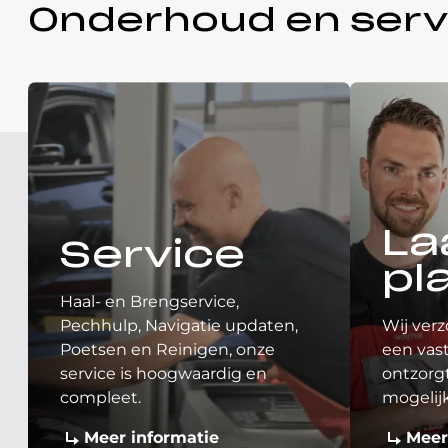
Onderhoud en serv
La
Service
pl
Haal- en Brengservice,
Pechhulp, Navigatie updaten,
Wij verz
Poetsen en Reinigen, onze
een vast
service is hoogwaardig en
ontzorgt
compleet.
mogelij
Meer informatie
Meer