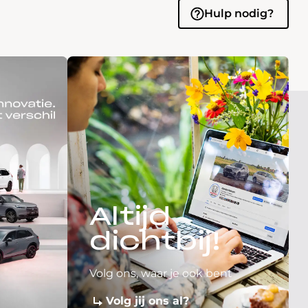
Hulp nodig?
Altijd
dichtbij!
Volg ons, waar je ook bent
Volg jij ons al?