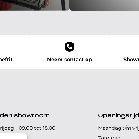
efrit
Neem contact op
Showr
ijden showroom
Openingstij
rijdag
09.00 tot 18.00
Maandag t/m vri
uur
Zaterdag