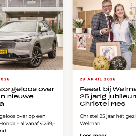
2026
29 APRIL 2026
zorgeloos over
Feest bij Welm
en nieuwe
25 jarig jubileu
a
Christel Mes
geloos over op een
Christel 25 jaar hét gez
onda – al vanaf €239,-
Welman
and
Lees meer