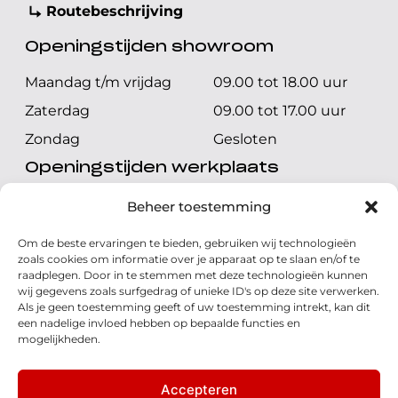
Routebeschrijving
Openingstijden showroom
Maandag t/m vrijdag
09.00 tot 18.00 uur
Zaterdag
09.00 tot 17.00 uur
Zondag
Gesloten
Openingstijden werkplaats
Maandag t/m vrijdag
08.00 tot 17.00 uur
Beheer toestemming
Zaterdag
08.00 tot 17.00 uur
Om de beste ervaringen te bieden, gebruiken wij technologieën
Zondag
Gesloten
zoals cookies om informatie over je apparaat op te slaan en/of te
raadplegen. Door in te stemmen met deze technologieën kunnen
wij gegevens zoals surfgedrag of unieke ID's op deze site verwerken.
Volg ons
Als je geen toestemming geeft of uw toestemming intrekt, kan dit
een nadelige invloed hebben op bepaalde functies en
mogelijkheden.
Accepteren