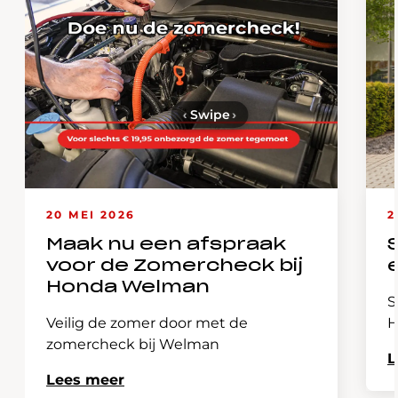
‹
Swipe
›
20 MEI 2026
2
Maak nu een afspraak
voor de Zomercheck bij
Honda Welman
S
Veilig de zomer door met de
H
zomercheck bij Welman
L
Lees meer