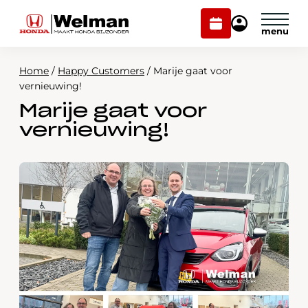
Plan
Mijn
onderhoud
Honda
Welman
Home
/
Happy Customers
/
Marije gaat voor
Modellen
vernieuwing!
Marije gaat voor
Voorraad
Plan onderhoud
vernieuwing!
Onderhoud en service
Mijn Honda Welman
Over ons
Webshop
Contact