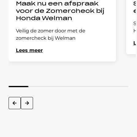
Maak nu een afspraak
voor de Zomercheck bij
Honda Welman
S
Veilig de zomer door met de
H
zomercheck bij Welman
L
Lees meer
next
prev