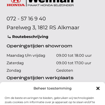
072 - 57 16 9 40
Parelweg 3, 1812 RS Alkmaar
Routebeschrijving
Openingstijden showroom
Maandag t/m vrijdag
09.00 tot 18.00 uur
Zaterdag
09.00 tot 17.00 uur
Zondag
Gesloten
Openingstijden werkplaats
Maandag t/m vrijdag
08.00 tot 17.00 uur
Beheer toestemming
Zaterdag
08.00 tot 17.00 uur
Om de beste ervaringen te bieden, gebruiken wij technologieën
Zondag
Gesloten
zoals cookies om informatie over je apparaat op te slaan en/of te