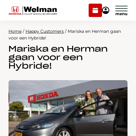
Plan
Mijn
onderhoud
Honda
Welman
Home
/
Happy Customers
/
Mariska en Herman gaan
Modellen
voor een Hybride!
Mariska en Herman
Voorraad
Plan onderhoud
gaan voor een
Onderhoud en service
Hybride!
Mijn Honda Welman
Over ons
Webshop
Contact