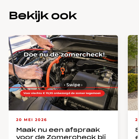
Bekijk ook
‹
Swipe
›
20 MEI 2026
2
Maak nu een afspraak
voor de Zomercheck bij