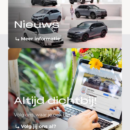
Nieuws
Meer informatie
Altijd dichtbij!
Volg ons, waar je ook bent
Volg jij ons al?