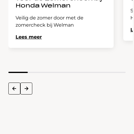
Honda Welman
S
Veilig de zomer door met de
H
zomercheck bij Welman
L
Lees meer
next
prev