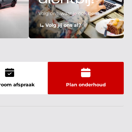
dichtbij!
Volg ons, waar je ook bent
Volg jij ons al?
oom afspraak
Plan onderhoud