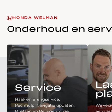
HONDA WELMAN
Onderhoud en serv
La
Service
pl
Haal- en Brengservice,
Pechhulp, Navigatie updaten,
Wij verz
Poetsen en Reinigen, onze
een vast