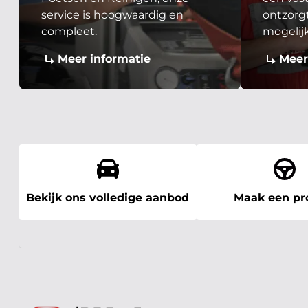
service is hoogwaardig en
ontzorgt
compleet.
mogelij
Meer informatie
Meer
Bekijk ons volledige aanbod
Maak een pro