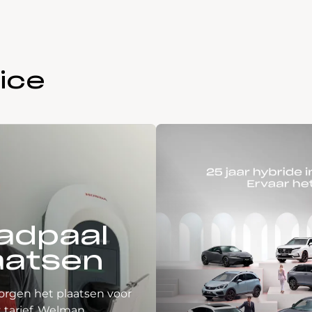
ice
adpaal
aatsen
orgen het plaatsen voor
 tarief. Welman