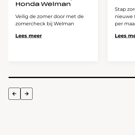
Honda Welman
Stap zor
Veilig de zomer door met de
nieuwe H
zomercheck bij Welman
per ma
Lees meer
Lees m
next
prev