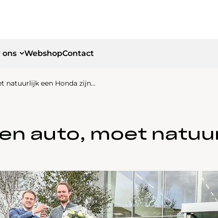
 ons
Webshop
Contact
t natuurlijk een Honda zijn…
id
id
gen auto, moet natuur