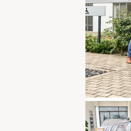
Waarschuwings­lampjes
Service
Pechhulp
Bandenspannings­lampje brandt
Poetsen en reinigen
Haal en breng service
WLTP-testmethode
Laadpaal plaatsen
Zomercheck