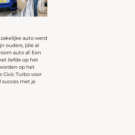
zakelijke auto werd
n ouders, (die al
droom auto af. Een
het liefde op het
eworden op het
 Civic Turbo voor
el succes met je