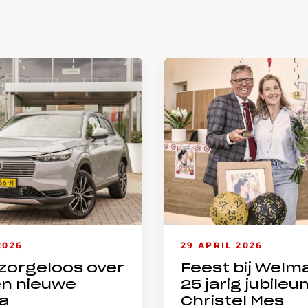
2026
29 APRIL 2026
zorgeloos over
Feest bij Welm
en nieuwe
25 jarig jubileu
a
Christel Mes