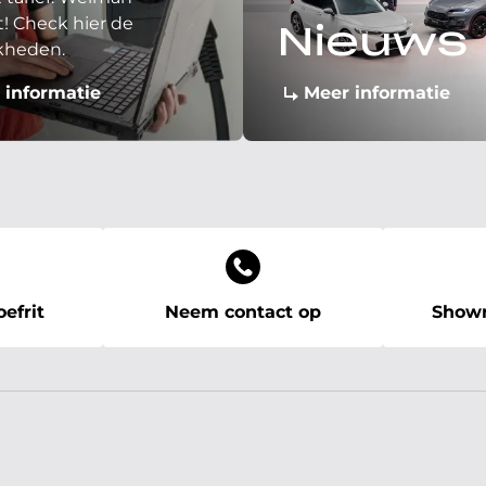
! Check hier de
Nieuws
kheden.
 informatie
Meer informatie
efrit
Neem contact op
Showr