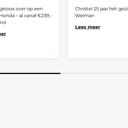
geloos over op een
Christel 25 jaar hét gez
onda – al vanaf €239,-
Welman
and
Lees meer
eer