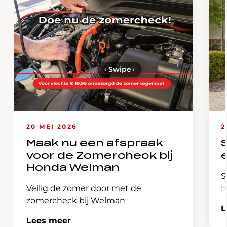
‹
Swipe
›
20 MEI 2026
2
Maak nu een afspraak
voor de Zomercheck bij
Honda Welman
S
Veilig de zomer door met de
H
zomercheck bij Welman
L
Lees meer