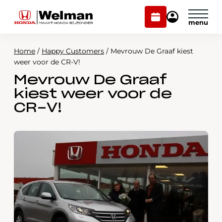
Plan
Mijn
onderhoud
Honda
Welman
Home
/
Happy Customers
/
Mevrouw De Graaf kiest
Modellen
weer voor de CR-V!
Mevrouw De Graaf
Voorraad
Plan onderhoud
kiest weer voor de
Onderhoud en service
CR-V!
Mijn Honda Welman
Over ons
Webshop
Contact