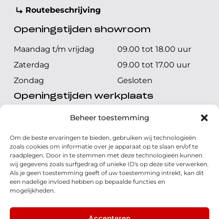
Routebeschrijving
Openingstijden showroom
Maandag t/m vrijdag
09.00 tot 18.00 uur
Zaterdag
09.00 tot 17.00 uur
Zondag
Gesloten
Openingstijden werkplaats
Maandag t/m vrijdag
08.00 tot 17.00 uur
Beheer toestemming
Zaterdag
08.00 tot 17.00 uur
Om de beste ervaringen te bieden, gebruiken wij technologieën
Zondag
Gesloten
zoals cookies om informatie over je apparaat op te slaan en/of te
raadplegen. Door in te stemmen met deze technologieën kunnen
wij gegevens zoals surfgedrag of unieke ID's op deze site verwerken.
Volg ons
Als je geen toestemming geeft of uw toestemming intrekt, kan dit
een nadelige invloed hebben op bepaalde functies en
mogelijkheden.
Accepteren