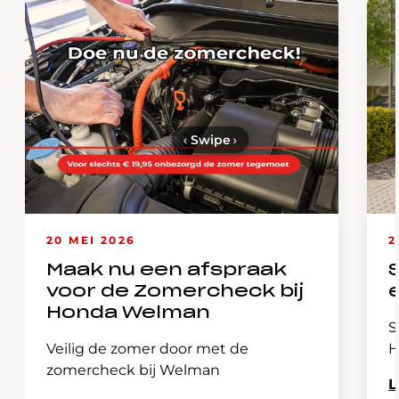
‹
Swipe
›
20 MEI 2026
2
Maak nu een afspraak
voor de Zomercheck bij
Honda Welman
S
Veilig de zomer door met de
H
zomercheck bij Welman
L