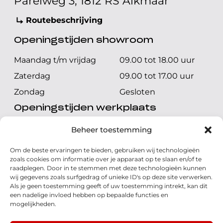
Parelweg 3, 1812 RS Alkmaar
Routebeschrijving
Openingstijden showroom
Maandag t/m vrijdag
09.00 tot 18.00 uur
Zaterdag
09.00 tot 17.00 uur
Zondag
Gesloten
Openingstijden werkplaats
Maandag t/m vrijdag
08.00 tot 17.00 uur
Beheer toestemming
Zaterdag
08.00 tot 17.00 uur
Om de beste ervaringen te bieden, gebruiken wij technologieën
Zondag
Gesloten
zoals cookies om informatie over je apparaat op te slaan en/of te
raadplegen. Door in te stemmen met deze technologieën kunnen
wij gegevens zoals surfgedrag of unieke ID's op deze site verwerken.
Volg ons
Als je geen toestemming geeft of uw toestemming intrekt, kan dit
een nadelige invloed hebben op bepaalde functies en
mogelijkheden.