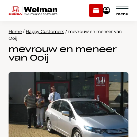
Plan
Mijn
onderhoud
Honda
Welman
Home
/
Happy Customers
/
mevrouw en meneer van
Modellen
Ooij
mevrouw en meneer
Voorraad
Plan onderhoud
van Ooij
Onderhoud en service
Mijn Honda Welman
Over ons
Webshop
Contact