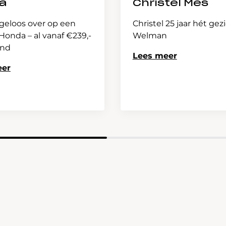
a
Christel Mes
geloos over op een
Christel 25 jaar hét gez
onda – al vanaf €239,-
Welman
and
Lees meer
eer