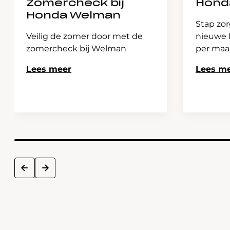
Zomercheck bij
Hond
Honda Welman
Stap zor
Veilig de zomer door met de
nieuwe H
zomercheck bij Welman
per ma
Lees meer
Lees m
next
prev