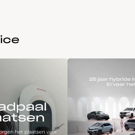
ice
adpaal
aatsen
orgen het plaatsen voor