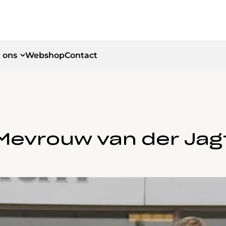
 ons
Webshop
Contact
id
id
Mevrouw van der Jag