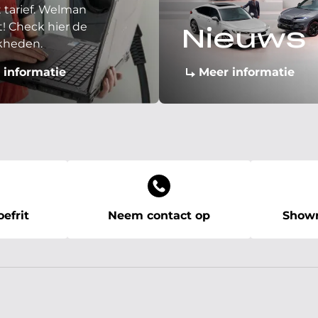
 tarief. Welman
! Check hier de
Nieuws
kheden.
 informatie
Meer informatie
efrit
Neem contact op
Showr