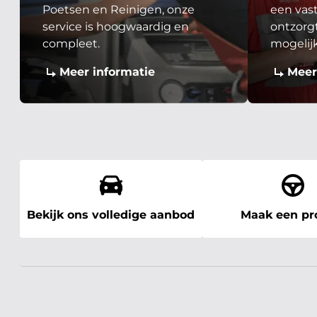
Poetsen en Reinigen, onze
een vast
service is hoogwaardig en
ontzorgt
compleet.
mogelij
Meer informatie
Meer
Bekijk ons volledige aanbod
Maak een pro