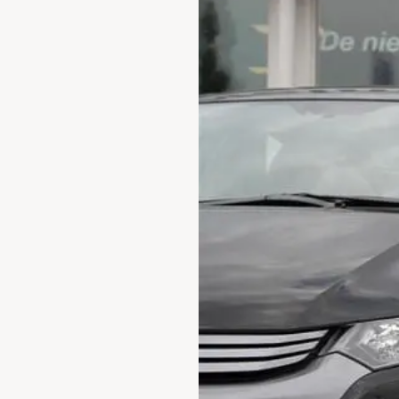
Waarschuwings­lampjes
Service
Pechhulp
Bandenspannings­lampje brandt
Poetsen en reinigen
Haal en breng service
WLTP-testmethode
Laadpaal plaatsen
Zomercheck