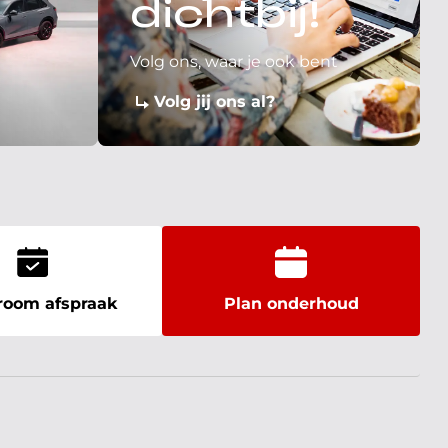
dichtbij!
Volg ons, waar je ook bent
Volg jij ons al?
oom afspraak
Plan onderhoud