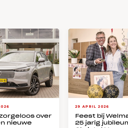
2026
29 APRIL 2026
zorgeloos over
Feest bij Welm
en nieuwe
25 jarig jubileu