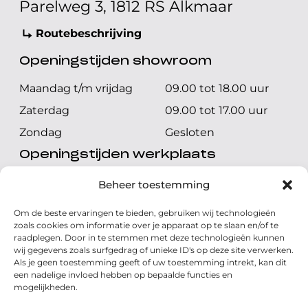
Parelweg 3, 1812 RS Alkmaar
Routebeschrijving
Openingstijden showroom
Maandag t/m vrijdag
09.00 tot 18.00 uur
Zaterdag
09.00 tot 17.00 uur
Zondag
Gesloten
Openingstijden werkplaats
Maandag t/m vrijdag
08.00 tot 17.00 uur
Beheer toestemming
Zaterdag
08.00 tot 17.00 uur
Om de beste ervaringen te bieden, gebruiken wij technologieën
Zondag
Gesloten
zoals cookies om informatie over je apparaat op te slaan en/of te
raadplegen. Door in te stemmen met deze technologieën kunnen
wij gegevens zoals surfgedrag of unieke ID's op deze site verwerken.
Volg ons
Als je geen toestemming geeft of uw toestemming intrekt, kan dit
een nadelige invloed hebben op bepaalde functies en
mogelijkheden.