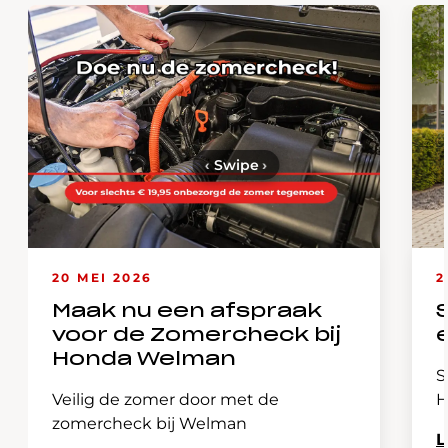
‹
Swipe
›
20 MEI 2026
2
Maak nu een afspraak
voor de Zomercheck bij
Honda Welman
S
Veilig de zomer door met de
H
zomercheck bij Welman
L