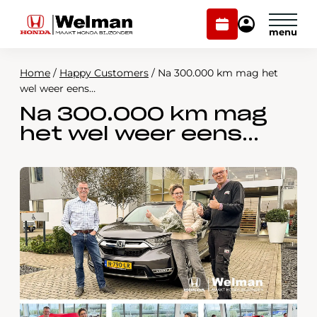
Plan
Mijn
onderhoud
Honda
Welman
Home
/
Happy Customers
/
Na 300.000 km mag het
Modellen
wel weer eens…
Na 300.000 km mag
Voorraad
Plan onderhoud
het wel weer eens…
Onderhoud en service
Mijn Honda Welman
Over ons
Webshop
Contact