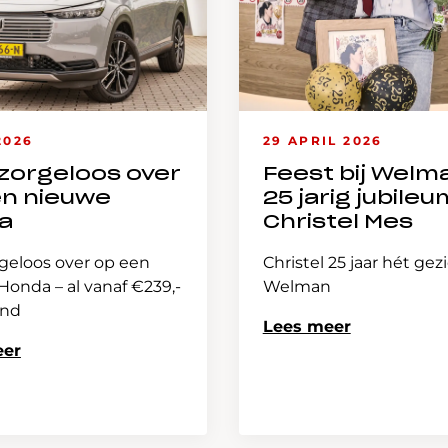
2026
29 APRIL 2026
zorgeloos over
Feest bij Welm
en nieuwe
25 jarig jubileu
a
Christel Mes
geloos over op een
Christel 25 jaar hét gez
onda – al vanaf €239,-
Welman
and
Lees meer
eer