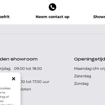
efrit
Neem contact op
Showr
ijden showroom
Openingstij
rijdag
09.00 tot 18.00
Maandag t/m vri
uur
Zaterdag
09.00 tot 17.00 uur
Zondag
 cookies
Gesloten
n te
rag of
 uw