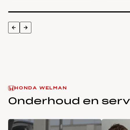
next
prev
HONDA WELMAN
Onderhoud en serv