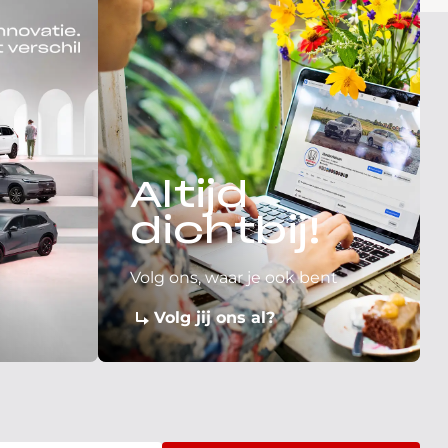
Altijd
dichtbij!
Volg ons, waar je ook bent
Volg jij ons al?