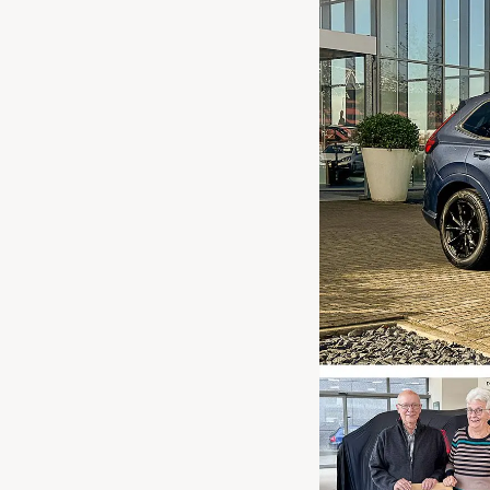
Waarschuwings­lampjes
Service
Pechhulp
Bandenspannings­lampje brandt
Poetsen en reinigen
Haal en breng service
WLTP-testmethode
Laadpaal plaatsen
Zomercheck