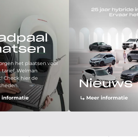
adpaal
aatsen
orgen het plaatsen voor
 tarief. Welman
! Check hier de
Nieuws
kheden.
 informatie
Meer informatie