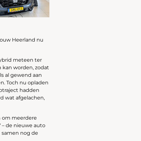
vrouw Heerland nu
ybrid meteen ter
n kan worden, zodat
ls al gewend aan
en. Toch nu opladen
ptraject hadden
rd wat afgelachen,
ten om meerdere
V – de nieuwe auto
we samen nog de