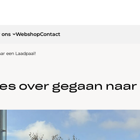
 ons
Webshop
Contact
ar een Laadpaal!
id
id
es over gegaan naar