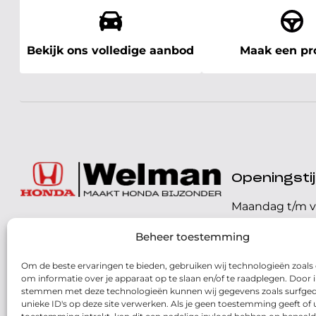
Bekijk ons volledige aanbod
Maak een pro
Openingst
Maandag t/m v
072 - 57 16 9 40
Beheer toestemming
Zaterdag
Parelweg 3, 1812 RS
Om de beste ervaringen te bieden, gebruiken wij technologieën zoals
Zondag
Alkmaar
om informatie over je apparaat op te slaan en/of te raadplegen. Door i
stemmen met deze technologieën kunnen wij gegevens zoals surfged
Routebeschrijving
unieke ID's op deze site verwerken. Als je geen toestemming geeft of