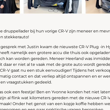
de druppellader bij hun vorige CR-V zijn meneer en me
en stekkerauto!
g gesprek met Justin kwam de nieuwste CR-V Plug -in H
 heeft namelijk een grotere accu die thuis ook opgelade
isch kan worden gereden. Meneer Heerland was inmidde
it daar er niet al te vaak met de grote auto wordt gered
CR-V gaat nu een stuk eenvoudiger! Tijdens het verkoo
matig contact en dat verliep altijd ontspannen en er we
 en vraagstukken gedeeld.
was ook een feestje! Ben en Yvonne konden het niet la
r zijn al flink wat kilometers gereden met de nieuwe CR-
e smaak! Onder het genot van een kopje koffie hebben 
oorgenomen en een paar praktische vragen besproken.