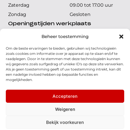
Zaterdag
09.00 tot 17.00 uur
Zondag
Gesloten
Openingstijden werkplaats
Maandag t/m vrijdag
08.00 tot 17.00 uur
Beheer toestemming
Zaterdag
08.00 tot 17.00 uur
Om de beste ervaringen te bieden, gebruiken wij technologieën
Zondag
Gesloten
zoals cookies om informatie over je apparaat op te slaan en/of te
raadplegen. Door in te stemmen met deze technologieën kunnen
wij gegevens zoals surfgedrag of unieke ID's op deze site verwerken.
Volg ons
Als je geen toestemming geeft of uw toestemming intrekt, kan dit
een nadelige invloed hebben op bepaalde functies en
mogelijkheden.
Accepteren
© 2026 - Honda Welman
Privacy Statement
Weigeren
- Dé Honda Dealer van Nederland
Bekijk voorkeuren
Disclaimer
Cookies
Algemene voorwaarden