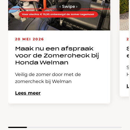
‹
Swipe
›
20 MEI 2026
2
Maak nu een afspraak
voor de Zomercheck bij
Honda Welman
S
Veilig de zomer door met de
H
zomercheck bij Welman
L
Lees meer