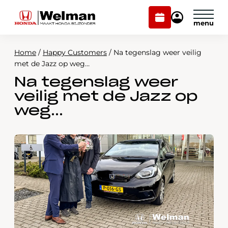
Plan
Mijn
onderhoud
Honda
Welman
Home
/
Happy Customers
/
Na tegenslag weer veilig
Modellen
met de Jazz op weg…
Na tegenslag weer
Voorraad
Plan onderhoud
veilig met de Jazz op
Onderhoud en service
weg…
Mijn Honda Welman
Over ons
Webshop
Contact