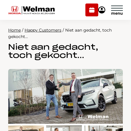
Plan
Mijn
onderhoud
Honda
Welman
Home
/
Happy Customers
/
Niet aan gedacht, toch
Modellen
gekocht…
Niet aan gedacht,
Voorraad
Plan onderhoud
toch gekocht…
Onderhoud en service
Mijn Honda Welman
Over ons
Webshop
Contact