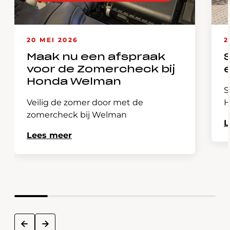
20 MEI 2026
2
Maak nu een afspraak
voor de Zomercheck bij
Honda Welman
S
Veilig de zomer door met de
H
zomercheck bij Welman
L
Lees meer
next
prev