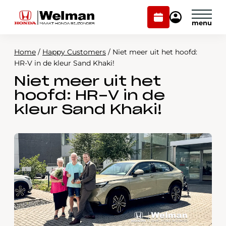
Plan
Mijn
onderhoud
Honda
Welman
Home
/
Happy Customers
/
Niet meer uit het hoofd:
Modellen
HR-V in de kleur Sand Khaki!
Niet meer uit het
Voorraad
Plan onderhoud
hoofd: HR-V in de
Onderhoud en service
kleur Sand Khaki!
Mijn Honda Welman
Over ons
Webshop
Contact