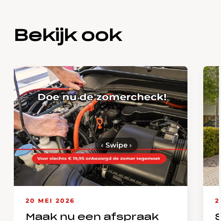
Bekijk ook
‹
Swipe
›
20 MEI 2026
2
Maak nu een afspraak