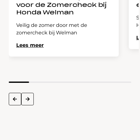
voor de Zomercheck bij
Honda Welman
S
Veilig de zomer door met de
H
zomercheck bij Welman
L
Lees meer
next
prev