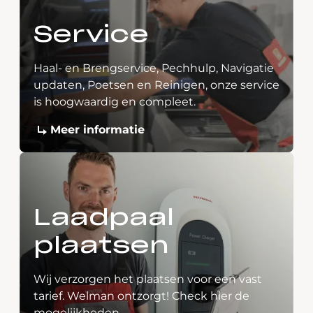
Service
Haal- en Brengservice, Pechhulp, Navigatie
updaten, Poetsen en Reinigen, onze service
is hoogwaardig en compleet.
Meer informatie
Laadpaal
plaatsen
Wij verzorgen het plaatsen voor een vast
tarief. Welman ontzorgt! Check hier de
mogelijkheden.