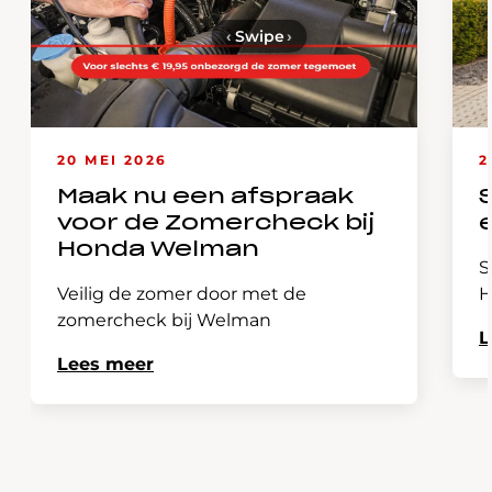
‹
Swipe
›
20 MEI 2026
2
Maak nu een afspraak
voor de Zomercheck bij
Honda Welman
S
Veilig de zomer door met de
H
zomercheck bij Welman
L
Lees meer