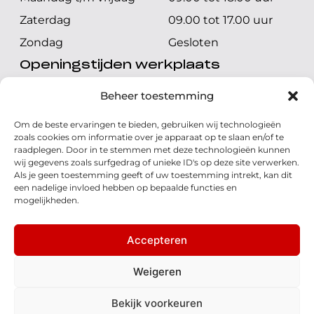
Zaterdag
09.00 tot 17.00 uur
Zondag
Gesloten
Openingstijden werkplaats
Maandag t/m vrijdag
08.00 tot 17.00 uur
Beheer toestemming
Zaterdag
08.00 tot 17.00 uur
Om de beste ervaringen te bieden, gebruiken wij technologieën
Zondag
Gesloten
zoals cookies om informatie over je apparaat op te slaan en/of te
raadplegen. Door in te stemmen met deze technologieën kunnen
wij gegevens zoals surfgedrag of unieke ID's op deze site verwerken.
Volg ons
Als je geen toestemming geeft of uw toestemming intrekt, kan dit
een nadelige invloed hebben op bepaalde functies en
mogelijkheden.
Accepteren
© 2026 - Honda Welman
Privacy Statement
Weigeren
- Dé Honda Dealer van Nederland
Bekijk voorkeuren
Disclaimer
Cookies
Algemene voorwaarden