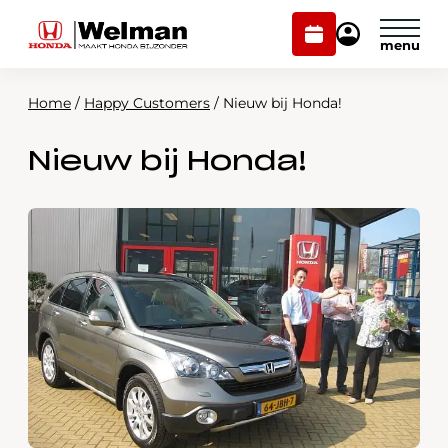
Plan
Mijn
onderhoud
Honda
Welman
Home
/
Happy Customers
/
Nieuw bij Honda!
Modellen
Nieuw bij Honda!
Voorraad
Plan onderhoud
Onderhoud en service
Mijn Honda Welman
Over ons
Webshop
Contact