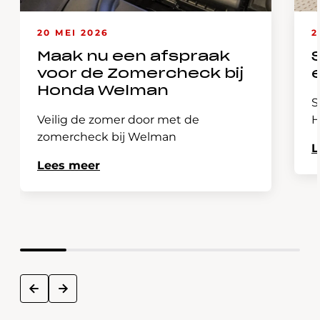
20 MEI 2026
2
Maak nu een afspraak
voor de Zomercheck bij
Honda Welman
S
Veilig de zomer door met de
H
zomercheck bij Welman
L
Lees meer
next
prev