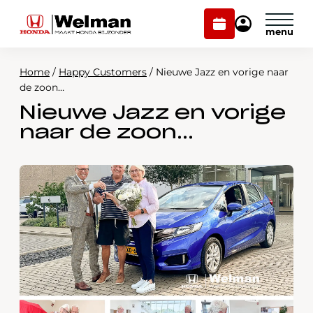
Plan
Mijn
onderhoud
Honda
Welman
Home
/
Happy Customers
/
Nieuwe Jazz en vorige naar
Modellen
de zoon…
Nieuwe Jazz en vorige
Voorraad
Plan onderhoud
naar de zoon…
Onderhoud en service
Mijn Honda Welman
Over ons
Webshop
Contact