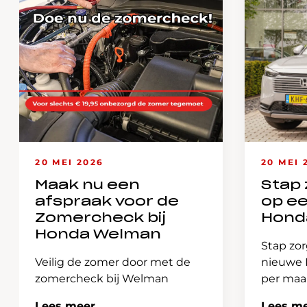
20 MEI 2026
20 MEI 
Maak nu een
Stap 
afspraak voor de
op e
Zomercheck bij
Hond
Honda Welman
Stap zor
Veilig de zomer door met de
nieuwe H
zomercheck bij Welman
per ma
Lees meer
Lees m