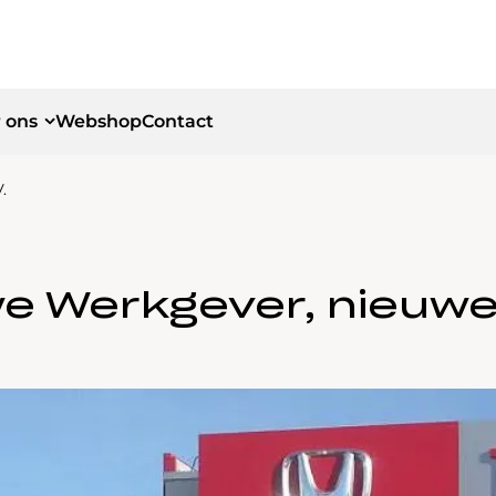
 ons
Webshop
Contact
.
id
id
e Werkgever, nieuwe