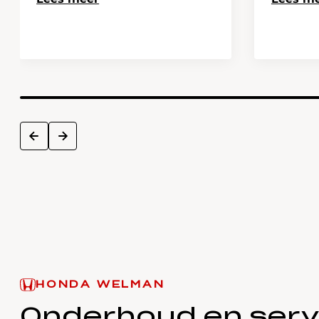
next
prev
HONDA WELMAN
Onderhoud en serv