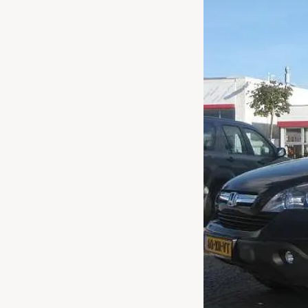
Waarschuwings­lampjes
Service
Pechhulp
Bandenspannings­lampje brandt
Poetsen en reinigen
Haal en breng service
WLTP-testmethode
Laadpaal plaatsen
Zomercheck