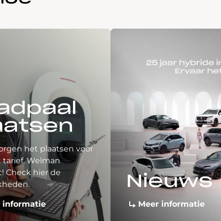
adpaal
aatsen
orgen het plaatsen voor
 tarief. Welman
! Check hier de
Nieuws
kheden.
 informatie
Meer informatie