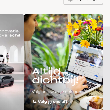
Altijd
dichtbij!
Volg ons, waar je ook bent
Volg jij ons al?