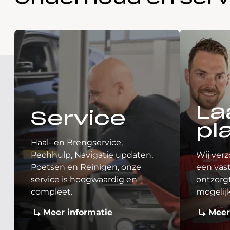
La
Service
pl
Haal- en Brengservice,
Pechhulp, Navigatie updaten,
Wij verz
Poetsen en Reinigen, onze
een vast
service is hoogwaardig en
ontzorgt
compleet.
mogelij
Meer informatie
Meer