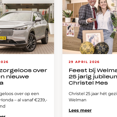
2026
29 APRIL 2026
zorgeloos over
Feest bij Welm
en nieuwe
25 jarig jubileu
a
Christel Mes
geloos over op een
Christel 25 jaar hét gez
onda – al vanaf €239,-
Welman
and
Lees meer
eer