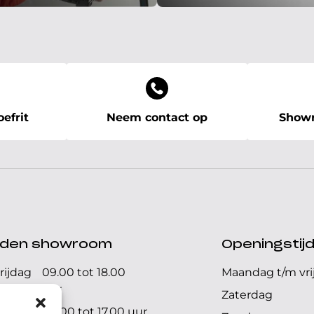
efrit
Neem contact op
Showr
ijden showroom
Openingstij
rijdag
09.00 tot 18.00
Maandag t/m vri
uur
Zaterdag
09.00 tot 17.00 uur