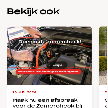
Bekijk ook
‹
Swipe
›
20 MEI 2026
2
Maak nu een afspraak
voor de Zomercheck bij