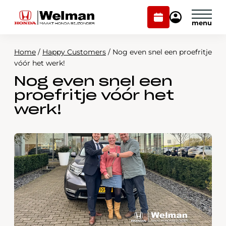
Plan
Mijn
onderhoud
Honda
Welman
Home
/
Happy Customers
/
Nog even snel een proefritje
Modellen
vóór het werk!
Nog even snel een
Voorraad
Plan onderhoud
proefritje vóór het
Onderhoud en service
werk!
Mijn Honda Welman
Over ons
Webshop
Contact