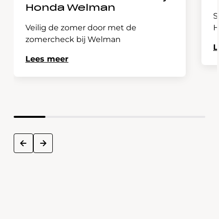
Honda Welman
S
Veilig de zomer door met de
H
zomercheck bij Welman
L
Lees meer
next
prev