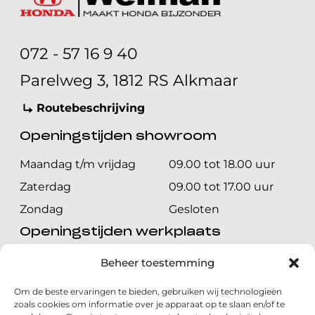
072 - 57 16 9 40
Parelweg 3, 1812 RS Alkmaar
Routebeschrijving
Openingstijden showroom
Maandag t/m vrijdag
09.00 tot 18.00 uur
Zaterdag
09.00 tot 17.00 uur
Zondag
Gesloten
Openingstijden werkplaats
Maandag t/m vrijdag
08.00 tot 17.00 uur
Beheer toestemming
Zaterdag
08.00 tot 17.00 uur
Om de beste ervaringen te bieden, gebruiken wij technologieën
Zondag
Gesloten
zoals cookies om informatie over je apparaat op te slaan en/of te