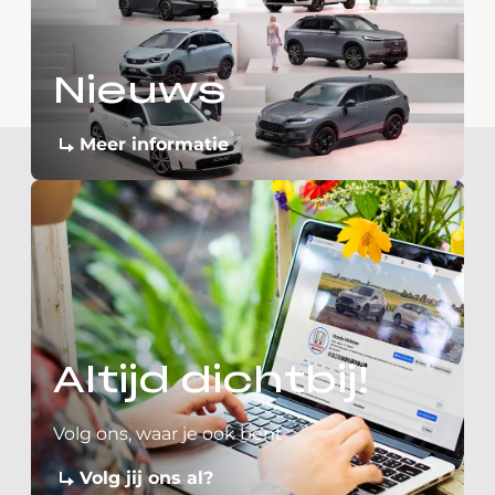
Nieuws
Meer informatie
Altijd dichtbij!
Volg ons, waar je ook bent
Volg jij ons al?