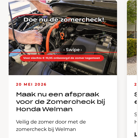
‹
Swipe
›
20 MEI 2026
2
Maak nu een afspraak
voor de Zomercheck bij
Honda Welman
S
Veilig de zomer door met de
H
zomercheck bij Welman
L