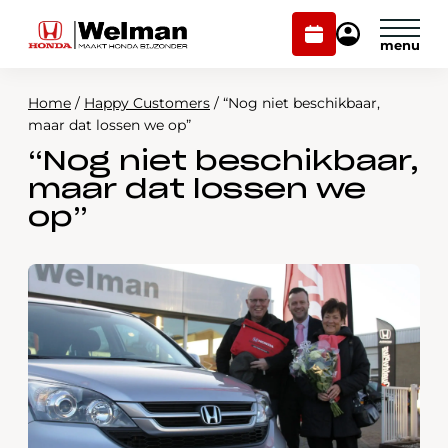
Plan
Mijn
onderhoud
Honda
Welman
Home
/
Happy Customers
/
“Nog niet beschikbaar,
Modellen
maar dat lossen we op”
“Nog niet beschikbaar,
Voorraad
Plan onderhoud
maar dat lossen we
Onderhoud en service
op”
Mijn Honda Welman
Over ons
Webshop
Contact