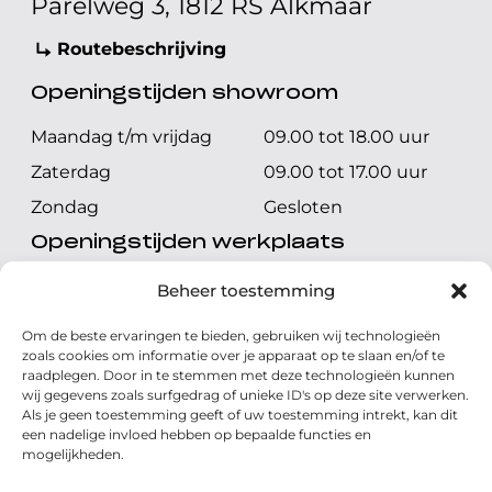
Parelweg 3, 1812 RS Alkmaar
Routebeschrijving
Openingstijden showroom
Maandag t/m vrijdag
09.00 tot 18.00 uur
Zaterdag
09.00 tot 17.00 uur
Zondag
Gesloten
Openingstijden werkplaats
Maandag t/m vrijdag
08.00 tot 17.00 uur
Beheer toestemming
Zaterdag
08.00 tot 17.00 uur
Om de beste ervaringen te bieden, gebruiken wij technologieën
Zondag
Gesloten
zoals cookies om informatie over je apparaat op te slaan en/of te
raadplegen. Door in te stemmen met deze technologieën kunnen
wij gegevens zoals surfgedrag of unieke ID's op deze site verwerken.
Volg ons
Als je geen toestemming geeft of uw toestemming intrekt, kan dit
een nadelige invloed hebben op bepaalde functies en
mogelijkheden.