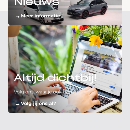
Nieuws
Meer informatie
Altijd dichtbij!
Volg ons, waar je ook bent
Volg jij ons al?