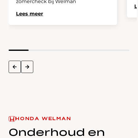
zomercheck bij Welman
L
Lees meer
next
prev
HONDA WELMAN
Onderhoud en