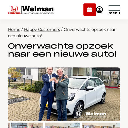
Plan
Mijn
onderhoud
Honda
Welman
Home
/
Happy Customers
/
Onverwachts opzoek naar
Modellen
een nieuwe auto!
Onverwachts opzoek
Voorraad
Plan onderhoud
naar een nieuwe auto!
Onderhoud en service
Mijn Honda Welman
Over ons
Webshop
Contact