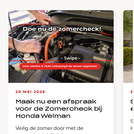
‹
Swipe
›
20 MEI 2026
2
Maak nu een afspraak
voor de Zomercheck bij
Honda Welman
S
Veilig de zomer door met de
H