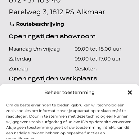
072 - 57 16 9 40
Parelweg 3, 1812 RS Alkmaar
Routebeschrijving
Openingstijden showroom
Maandag t/m vrijdag
09.00 tot 18.00 uur
Zaterdag
09.00 tot 17.00 uur
Zondag
Gesloten
Openingstijden werkplaats
Maandag t/m vrijdag
08.00 tot 17.00 uur
Beheer toestemming
Zaterdag
08.00 tot 17.00 uur
Om de beste ervaringen te bieden, gebruiken wij technologieën
Zondag
Gesloten
zoals cookies om informatie over je apparaat op te slaan en/of te
raadplegen. Door in te stemmen met deze technologieën kunnen
wij gegevens zoals surfgedrag of unieke ID's op deze site verwerken.
Volg ons
Als je geen toestemming geeft of uw toestemming intrekt, kan dit
een nadelige invloed hebben op bepaalde functies en
mogelijkheden.