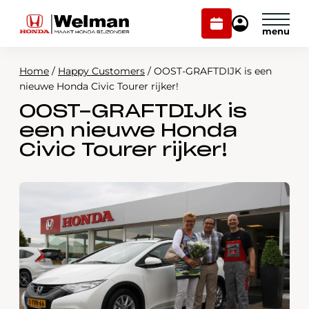
Plan
Mijn
onderhoud
Honda
Welman
Home
/
Happy Customers
/
OOST-GRAFTDIJK is een
Modellen
nieuwe Honda Civic Tourer rijker!
OOST-GRAFTDIJK is
Voorraad
Plan onderhoud
een nieuwe Honda
Onderhoud en service
Civic Tourer rijker!
Mijn Honda Welman
Over ons
Webshop
Contact