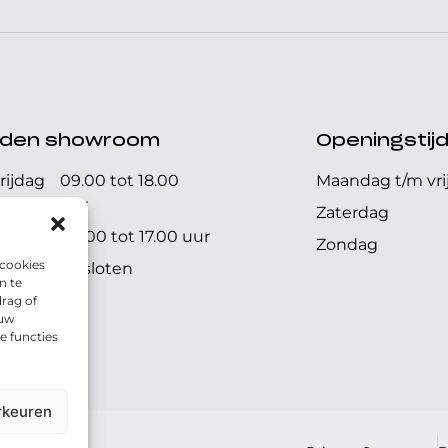
ijden showroom
Openingstij
rijdag
09.00 tot 18.00
Maandag t/m vri
uur
Zaterdag
09.00 tot 17.00 uur
Zondag
 cookies
Gesloten
n te
rag of
 uw
e functies
rkeuren