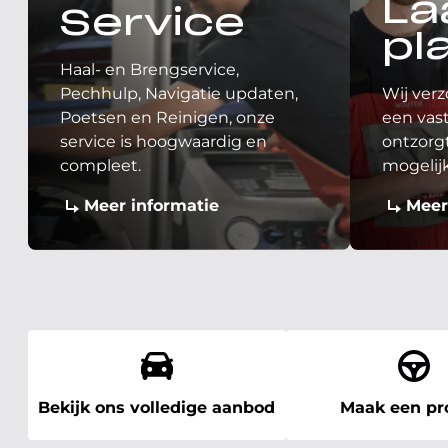
La
Service
pl
Haal- en Brengservice,
Pechhulp, Navigatie updaten,
Wij verz
Poetsen en Reinigen, onze
een vast
service is hoogwaardig en
ontzorgt
compleet.
mogelij
Meer informatie
Meer
Bekijk ons volledige aanbod
Maak een pro