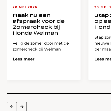
20 MEI 2026
20 MEI 
Maak nu een
Stap 
afspraak voor de
op e
Zomercheck bij
Hond
Honda Welman
Stap zor
Veilig de zomer door met de
nieuwe H
zomercheck bij Welman
per ma
Lees meer
Lees m
next
prev