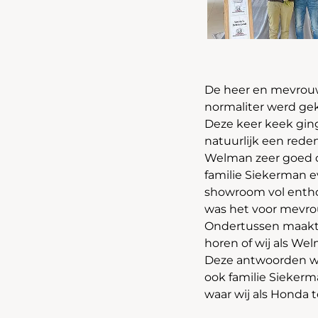
De heer en mevrouw
normaliter werd gek
Deze keer keek ging
natuurlijk een rede
Welman zeer goed o
familie Siekerman e
showroom vol enthou
was het voor mevro
Ondertussen maakte
horen of wij als We
Deze antwoorden w
ook familie Sieker
waar wij als Honda t