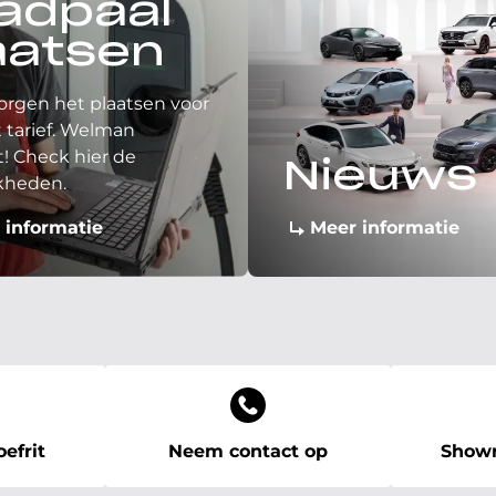
adpaal
aatsen
orgen het plaatsen voor
 tarief. Welman
! Check hier de
Nieuws
kheden.
 informatie
Meer informatie
efrit
Neem contact op
Showr