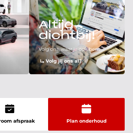
Altijd
dichtbij!
Volg ons, waar je ook bent
Volg jij ons al?
oom afspraak
Plan onderhoud