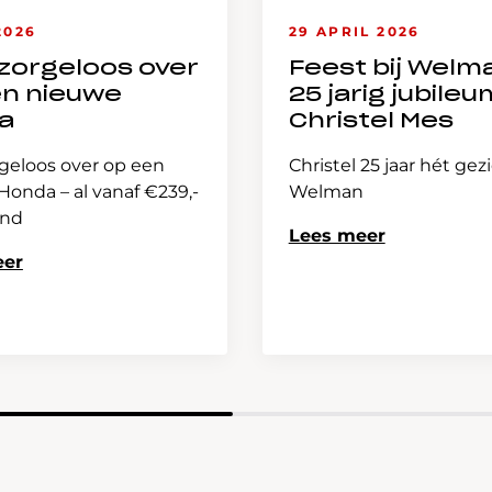
2026
29 APRIL 2026
zorgeloos over
Feest bij Welm
en nieuwe
25 jarig jubileu
a
Christel Mes
geloos over op een
Christel 25 jaar hét gez
onda – al vanaf €239,-
Welman
and
Lees meer
eer