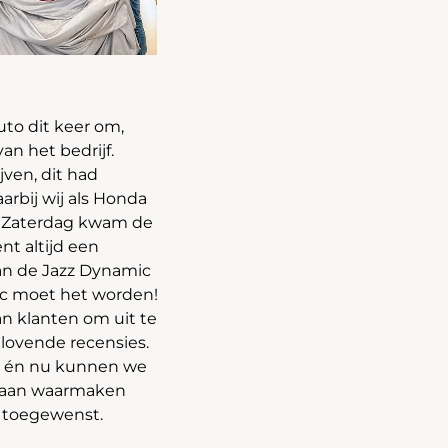
to dit keer om,
an het bedrijf.
ven, dit had
arbij wij als Honda
p Zaterdag kwam de
nt altijd een
van de Jazz Dynamic
c moet het worden!
 klanten om uit te
lovende recensies.
d én nu kunnen we
 gaan waarmaken
er toegewenst.