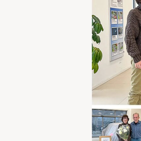
Waarschuwings­lampjes
Service
Pechhulp
Bandenspannings­lampje brandt
Poetsen en reinigen
Haal en breng service
WLTP-testmethode
Laadpaal plaatsen
Zomercheck