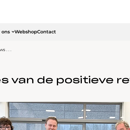
 ons
Webshop
Contact
 . . .
id
id
 van de positieve rev