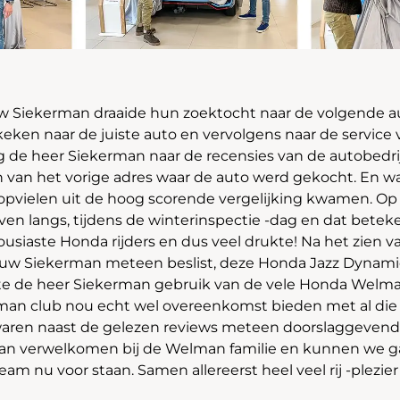
 Siekerman draaide hun zoektocht naar de volgende au
eken naar de juiste auto en vervolgens naar de service v
 de heer Siekerman naar de recensies van de autobedrij
n van het vorige adres waar de auto werd gekocht. En wa
pvielen uit de hoog scorende vergelijking kwamen. O
ven langs, tijdens de winterinspectie -dag en dat beteke
siaste Honda rijders en dus veel drukte! Na het zien 
uw Siekerman meteen beslist, deze Honda Jazz Dynami
 de heer Siekerman gebruik van de vele Honda Welman
lman club nou echt wel overeenkomst bieden met al die 
aren naast de gelezen reviews meteen doorslaggeven
man verwelkomen bij de Welman familie en kunnen we
eam nu voor staan. Samen allereerst heel veel rij -plezi