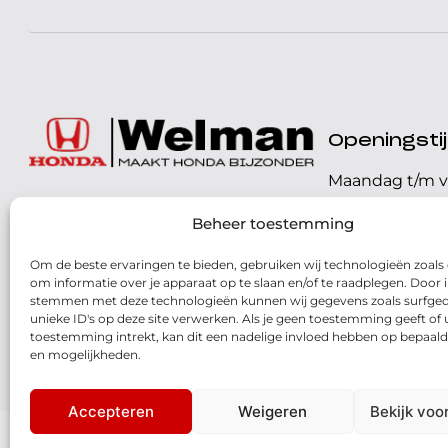
Openingst
Maandag t/m v
072 - 57 16 9 40
Beheer toestemming
Zaterdag
Parelweg 3, 1812 RS
Om de beste ervaringen te bieden, gebruiken wij technologieën zoals
Zondag
Alkmaar
om informatie over je apparaat op te slaan en/of te raadplegen. Door i
stemmen met deze technologieën kunnen wij gegevens zoals surfged
Routebeschrijving
unieke ID's op deze site verwerken. Als je geen toestemming geeft of
toestemming intrekt, kan dit een nadelige invloed hebben op bepaald
en mogelijkheden.
Accepteren
Weigeren
Bekijk voo
© 2026 - Honda Welman
- Dé Honda Dealer van Nederland