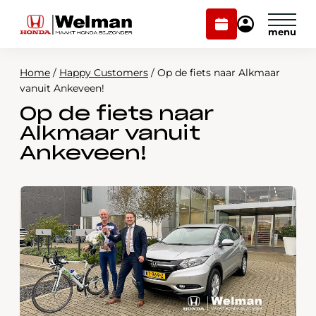
Plan
Mijn
onderhoud
Honda
Welman
Home
/
Happy Customers
/
Op de fiets naar Alkmaar
Modellen
vanuit Ankeveen!
Op de fiets naar
Voorraad
Plan onderhoud
Alkmaar vanuit
Onderhoud en service
Ankeveen!
Mijn Honda Welman
Over ons
Webshop
Contact