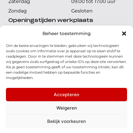
Zaterdag
09.00 tot 17.00 uur
Zondag
Gesloten
Openingstijden werkplaats
Maandag t/m vrijdag
08.00 tot 17.00 uur
Beheer toestemming
Zaterdag
08.00 tot 17.00 uur
Om de beste ervaringen te bieden, gebruiken wij technologieën
Zondag
Gesloten
zoals cookies om informatie over je apparaat op te slaan en/of te
raadplegen. Door in te stemmen met deze technologieën kunnen
wij gegevens zoals surfgedrag of unieke ID's op deze site verwerken.
Volg ons
Als je geen toestemming geeft of uw toestemming intrekt, kan dit
een nadelige invloed hebben op bepaalde functies en
mogelijkheden.
Accepteren
© 2026 - Honda Welman
Privacy Statement
Weigeren
- Dé Honda Dealer van Nederland
Bekijk voorkeuren
Disclaimer
Cookies
Algemene voorwaarden
Realisatie: QStylez