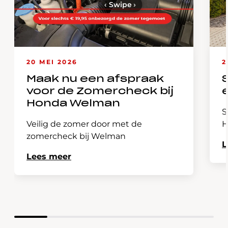
‹
Swipe
›
20 MEI 2026
2
Maak nu een afspraak
voor de Zomercheck bij
Honda Welman
S
Veilig de zomer door met de
H
zomercheck bij Welman
L
Lees meer