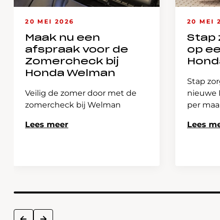
20 MEI 2026
20 MEI 
Maak nu een
Stap 
afspraak voor de
op e
Zomercheck bij
Hond
Honda Welman
Stap zor
Veilig de zomer door met de
nieuwe H
zomercheck bij Welman
per ma
Lees meer
Lees m
next
prev