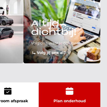
Altijd
dichtbij!
Volg ons, waar je ook bent
Volg jij ons al?
oom afspraak
Plan onderhoud