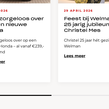
2026
29 APRIL 2026
zorgeloos over
Feest bij Welm
en nieuwe
25 jarig jubileu
a
Christel Mes
geloos over op een
Christel 25 jaar hét gez
onda – al vanaf €239,-
Welman
and
Lees meer
eer