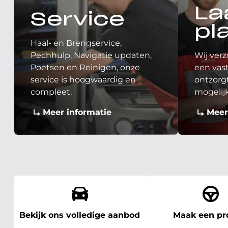
La
Service
pl
Haal- en Brengservice,
Pechhulp, Navigatie updaten,
Wij verz
Poetsen en Reinigen, onze
een vast
service is hoogwaardig en
ontzorgt
compleet.
mogelij
Meer informatie
Meer
Bekijk ons volledige aanbod
Maak een pro