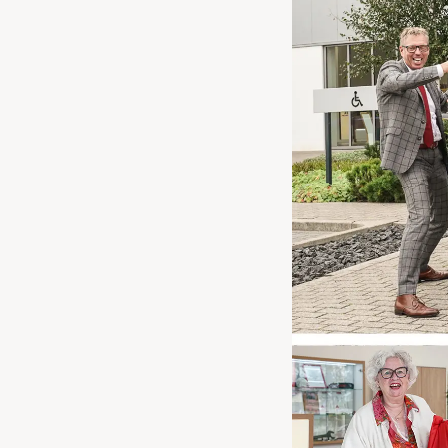
Waarschuwings­lampjes
Service
Pechhulp
Bandenspannings­lampje brandt
Poetsen en reinigen
Haal en breng service
WLTP-testmethode
Laadpaal plaatsen
Zomercheck