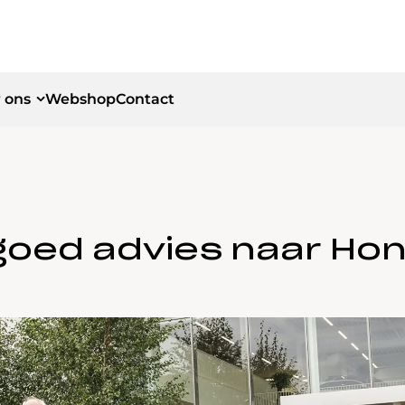
 ons
Webshop
Contact
id
id
goed advies naar Ho