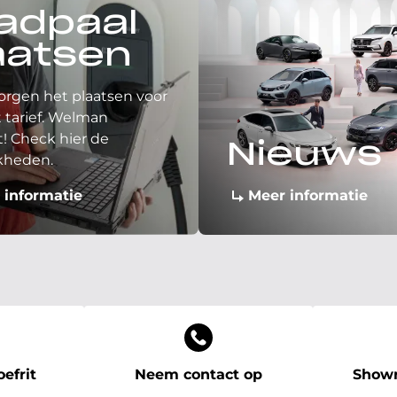
adpaal
aatsen
orgen het plaatsen voor
 tarief. Welman
! Check hier de
Nieuws
kheden.
 informatie
Meer informatie
efrit
Neem contact op
Showr