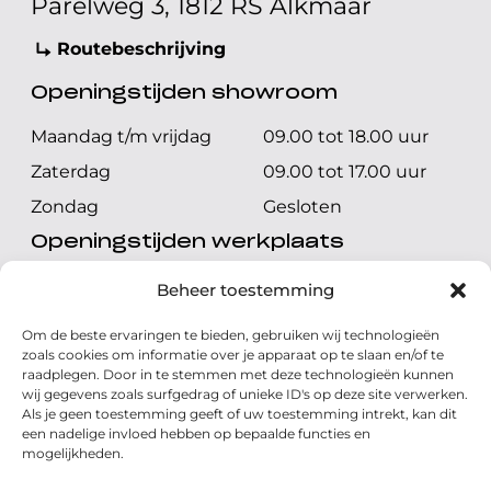
Parelweg 3, 1812 RS Alkmaar
Routebeschrijving
Openingstijden showroom
Maandag t/m vrijdag
09.00 tot 18.00 uur
Zaterdag
09.00 tot 17.00 uur
Zondag
Gesloten
Openingstijden werkplaats
Maandag t/m vrijdag
08.00 tot 17.00 uur
Beheer toestemming
Zaterdag
08.00 tot 17.00 uur
Om de beste ervaringen te bieden, gebruiken wij technologieën
Zondag
Gesloten
zoals cookies om informatie over je apparaat op te slaan en/of te
raadplegen. Door in te stemmen met deze technologieën kunnen
wij gegevens zoals surfgedrag of unieke ID's op deze site verwerken.
Volg ons
Als je geen toestemming geeft of uw toestemming intrekt, kan dit
een nadelige invloed hebben op bepaalde functies en
mogelijkheden.