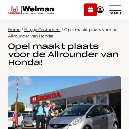
Plan
Mijn
onderhoud
Honda
Welman
Home
/
Happy Customers
/
Opel maakt plaats voor de
Modellen
Allrounder van Honda!
Opel maakt plaats
Voorraad
Plan onderhoud
voor de Allrounder van
Onderhoud en service
Honda!
Mijn Honda Welman
Over ons
Webshop
Contact