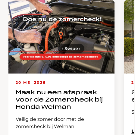
‹
Swipe
›
20 MEI 2026
2
Maak nu een afspraak
voor de Zomercheck bij
Honda Welman
S
Veilig de zomer door met de
H
zomercheck bij Welman
L