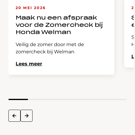
20 MEI 2026
2
Maak nu een afspraak
voor de Zomercheck bij
Honda Welman
S
Veilig de zomer door met de
H
zomercheck bij Welman
L
Lees meer
next
prev