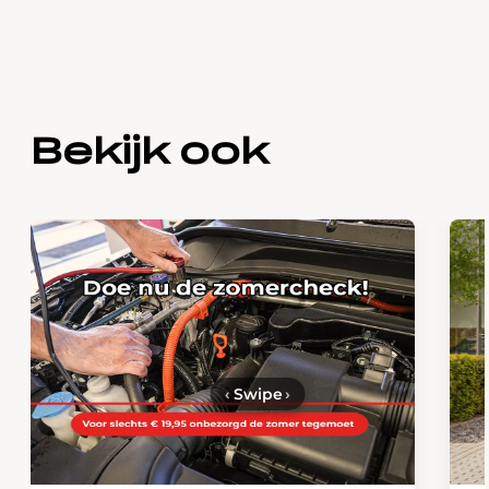
Bekijk ook
‹
Swipe
›