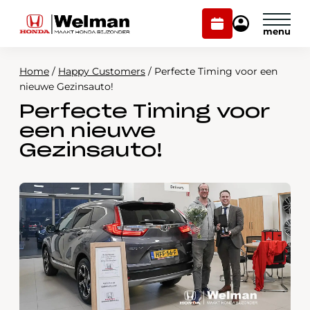
Plan
Mijn
onderhoud
Honda
Welman
Home
/
Happy Customers
/
Perfecte Timing voor een
Modellen
nieuwe Gezinsauto!
Perfecte Timing voor
Voorraad
Plan onderhoud
een nieuwe
Onderhoud en service
Gezinsauto!
Mijn Honda Welman
Over ons
Webshop
Contact