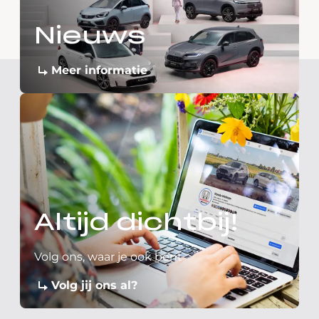
Nieuws
Meer informatie
Altijd dichtbij!
Volg ons, waar je ook bent
Volg jij ons al?