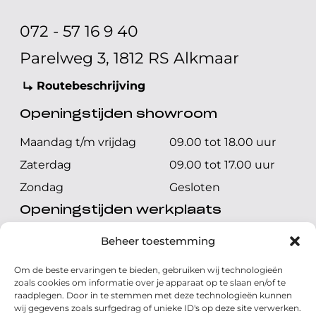
072 - 57 16 9 40
Parelweg 3, 1812 RS Alkmaar
Routebeschrijving
Openingstijden showroom
Maandag t/m vrijdag
09.00 tot 18.00 uur
Zaterdag
09.00 tot 17.00 uur
Zondag
Gesloten
Openingstijden werkplaats
Maandag t/m vrijdag
08.00 tot 17.00 uur
Beheer toestemming
Zaterdag
08.00 tot 17.00 uur
Om de beste ervaringen te bieden, gebruiken wij technologieën
Zondag
Gesloten
zoals cookies om informatie over je apparaat op te slaan en/of te
raadplegen. Door in te stemmen met deze technologieën kunnen
wij gegevens zoals surfgedrag of unieke ID's op deze site verwerken.