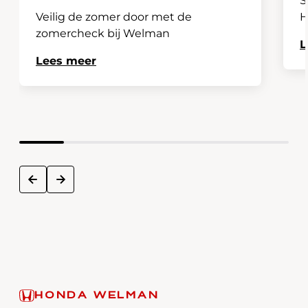
S
Veilig de zomer door met de
H
zomercheck bij Welman
L
Lees meer
next
prev
HONDA WELMAN