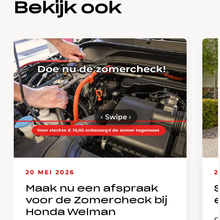
Bekijk ook
‹
Swipe
›
20 MEI 2026
2
Maak nu een afspraak
voor de Zomercheck bij
Honda Welman