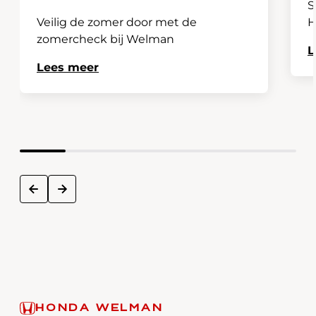
S
Veilig de zomer door met de
H
zomercheck bij Welman
L
Lees meer
next
prev
HONDA WELMAN