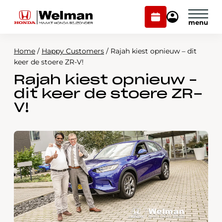
Plan
Mijn
onderhoud
Honda
Welman
Home
/
Happy Customers
/
Rajah kiest opnieuw – dit
Modellen
keer de stoere ZR-V!
Rajah kiest opnieuw –
Voorraad
Plan onderhoud
dit keer de stoere ZR-
Onderhoud en service
V!
Mijn Honda Welman
Over ons
Webshop
Contact