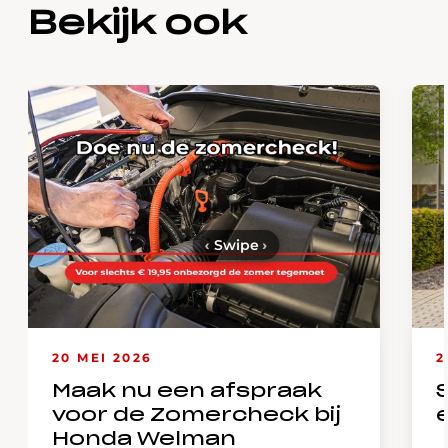
Bekijk ook
‹
Swipe
›
20 MEI 2026
2
Maak nu een afspraak
voor de Zomercheck bij
Honda Welman