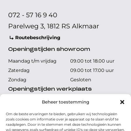
072 - 57 16 9 40
Parelweg 3, 1812 RS Alkmaar
Routebeschrijving
Openingstijden showroom
Maandag t/m vrijdag
09.00 tot 18.00 uur
Zaterdag
09.00 tot 17.00 uur
Zondag
Gesloten
Openingstijden werkplaats
Maandag t/m vrijdag
08.00 tot 17.00 uur
Beheer toestemming
Zaterdag
08.00 tot 17.00 uur
Om de beste ervaringen te bieden, gebruiken wij technologieën
Zondag
Gesloten
zoals cookies om informatie over je apparaat op te slaan en/of te
raadplegen. Door in te stemmen met deze technologieën kunnen
wij gegevens zoals surfgedrag of unieke ID's op deze site verwerken.