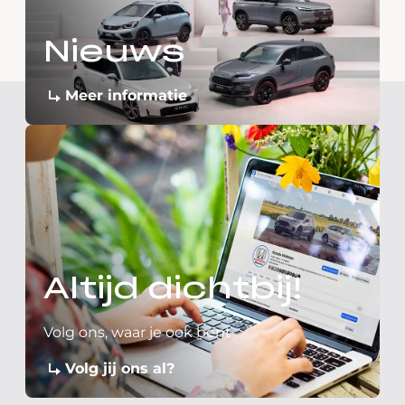
Nieuws
Meer informatie
Altijd dichtbij!
Volg ons, waar je ook bent
Volg jij ons al?