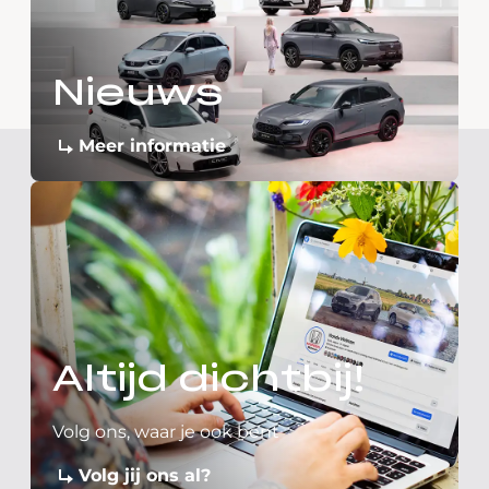
Nieuws
Meer informatie
Altijd dichtbij!
Volg ons, waar je ook bent
Volg jij ons al?