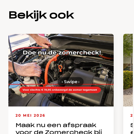
Bekijk ook
‹
Swipe
›
20 MEI 2026
2
Maak nu een afspraak
voor de Zomercheck bij