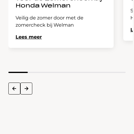
Honda Welman
S
Veilig de zomer door met de
H
zomercheck bij Welman
L
Lees meer
next
prev