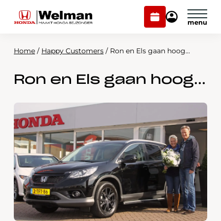
Plan
Mijn
onderhoud
Honda
Welman
Home
/
Happy Customers
/
Ron en Els gaan hoog…
Modellen
Ron en Els gaan hoog…
Voorraad
Plan onderhoud
Onderhoud en service
Mijn Honda Welman
Over ons
Webshop
Contact