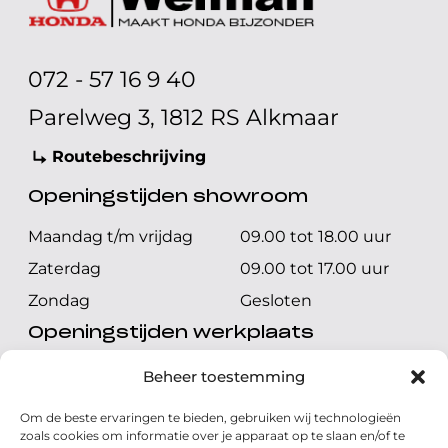
072 - 57 16 9 40
Parelweg 3, 1812 RS Alkmaar
Routebeschrijving
Openingstijden showroom
Maandag t/m vrijdag
09.00 tot 18.00 uur
Zaterdag
09.00 tot 17.00 uur
Zondag
Gesloten
Openingstijden werkplaats
Maandag t/m vrijdag
08.00 tot 17.00 uur
Beheer toestemming
Zaterdag
08.00 tot 17.00 uur
Om de beste ervaringen te bieden, gebruiken wij technologieën
Zondag
Gesloten
zoals cookies om informatie over je apparaat op te slaan en/of te