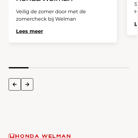
S
Veilig de zomer door met de
H
zomercheck bij Welman
L
Lees meer
next
prev
HONDA WELMAN