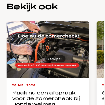
Bekijk ook
‹
Swipe
›
20 MEI 2026
2
Maak nu een afspraak
voor de Zomercheck bij
Honda Welman