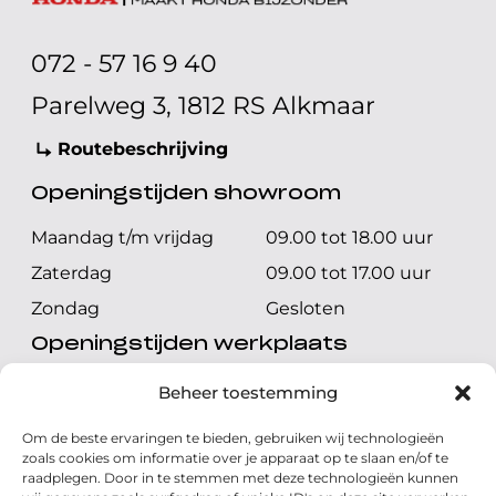
072 - 57 16 9 40
Parelweg 3, 1812 RS Alkmaar
Routebeschrijving
Openingstijden showroom
Maandag t/m vrijdag
09.00 tot 18.00 uur
Zaterdag
09.00 tot 17.00 uur
Zondag
Gesloten
Openingstijden werkplaats
Maandag t/m vrijdag
08.00 tot 17.00 uur
Beheer toestemming
Zaterdag
08.00 tot 17.00 uur
Om de beste ervaringen te bieden, gebruiken wij technologieën
Zondag
Gesloten
zoals cookies om informatie over je apparaat op te slaan en/of te
raadplegen. Door in te stemmen met deze technologieën kunnen