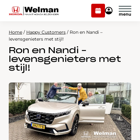
Plan
Mijn
onderhoud
Honda
Welman
Home
/
Happy Customers
/
Ron en Nandi –
Modellen
levensgenieters met stijl!
Ron en Nandi –
Voorraad
Plan onderhoud
levensgenieters met
Onderhoud en service
stijl!
Mijn Honda Welman
Over ons
Webshop
Contact