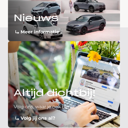
Nieuws
Meer informatie
Altijd dichtbij!
Volg ons, waar je ook bent
Volg jij ons al?