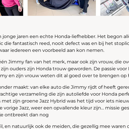
ijn jonge jaren een echte Honda-liefhebber. Het begon al
c die fantastisch reed, nooit defect was en bij het stoplic
waar iedereen een voorbeeld aan kon nemen.
léén Jimmy fan van het merk, maar ook zijn vrouw, die ov
fs zijn ouders zijn Honda trouw geworden. De passie voor
immy en zijn vrouw weten dit al goed over te brengen op
onder maakt: van elke auto die Jimmy rijdt of heeft gere
achtige verzameling die zijn autoliefde voor Honda perf
s met zijn groene Jazz Hybrid was het tijd voor iets nieuw
e vorige Jazz, weer een opvallende kleur zijn… missie ges
je ontbreekt dan nog
il, en natuurlijk ook de meiden, die gezellig mee waren 