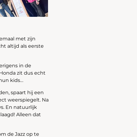
lemaal met zijn
ht altijd als eerste
erigens in de
 Honda zit dus echt
 hun kids…
den, spaart hij een
ect weerspiegelt. Na
s. En natuurlijk
laagd! Alleen dat
om de Jazz op te