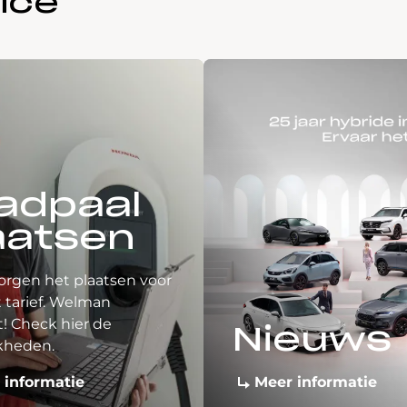
ice
adpaal
aatsen
orgen het plaatsen voor
 tarief. Welman
! Check hier de
Nieuws
kheden.
 informatie
Meer informatie