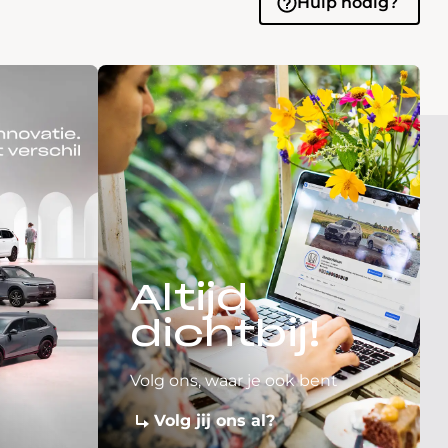
Hulp nodig?
Altijd
dichtbij!
Volg ons, waar je ook bent
Volg jij ons al?