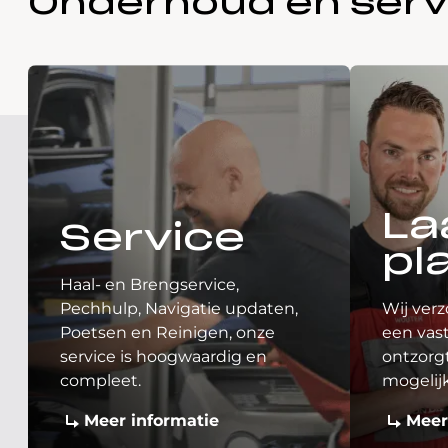
Onderhoud en serv
La
Service
pl
Haal- en Brengservice,
Pechhulp, Navigatie updaten,
Wij verz
Poetsen en Reinigen, onze
een vast
service is hoogwaardig en
ontzorgt
compleet.
mogelij
Meer informatie
Meer