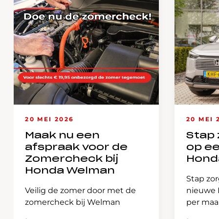
20 MEI 2026
20 MEI 
Maak nu een
Stap 
afspraak voor de
op e
Zomercheck bij
Hond
Honda Welman
Stap zor
Veilig de zomer door met de
nieuwe H
zomercheck bij Welman
per ma