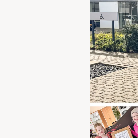
Waarschuwings­lampjes
Service
Pechhulp
Bandenspannings­lampje brandt
Poetsen en reinigen
Haal en breng service
WLTP-testmethode
Laadpaal plaatsen
Zomercheck