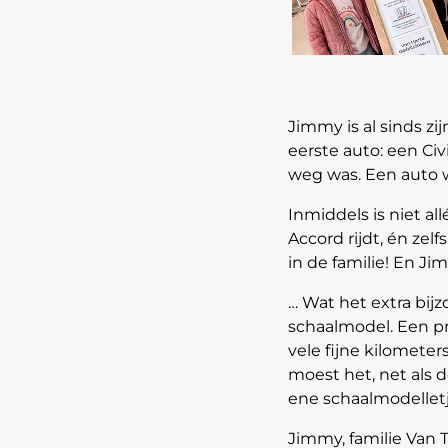
Jimmy is al sinds z
eerste auto: een Civi
weg was. Een auto 
Inmiddels is niet al
Accord rijdt, én zel
in de familie! En J
… Wat het extra bijz
schaalmodel. Een pr
vele fijne kilometer
moest het, net als d
ene schaalmodellet
Jimmy, familie Van T