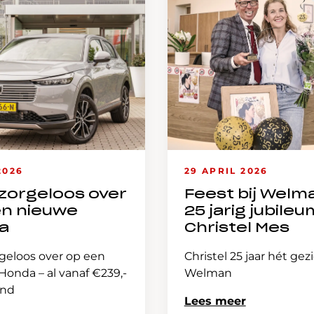
2026
29 APRIL 2026
zorgeloos over
Feest bij Welm
en nieuwe
25 jarig jubileu
a
Christel Mes
geloos over op een
Christel 25 jaar hét gez
onda – al vanaf €239,-
Welman
and
Lees meer