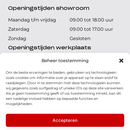
Openingstijden showroom
Maandag t/m vrijdag
09.00 tot 18.00 uur
Zaterdag
09.00 tot 17.00 uur
Zondag
Gesloten
Openingstijden werkplaats
Maandag t/m vrijdag
08.00 tot 17.00 uur
Beheer toestemming
Zaterdag
08.00 tot 17.00 uur
Om de beste ervaringen te bieden, gebruiken wij technologieën
Zondag
Gesloten
zoals cookies om informatie over je apparaat op te slaan en/of te
raadplegen. Door in te stemmen met deze technologieën kunnen
wij gegevens zoals surfgedrag of unieke ID's op deze site verwerken.
Volg ons
Als je geen toestemming geeft of uw toestemming intrekt, kan dit
een nadelige invloed hebben op bepaalde functies en
mogelijkheden.
Accepteren