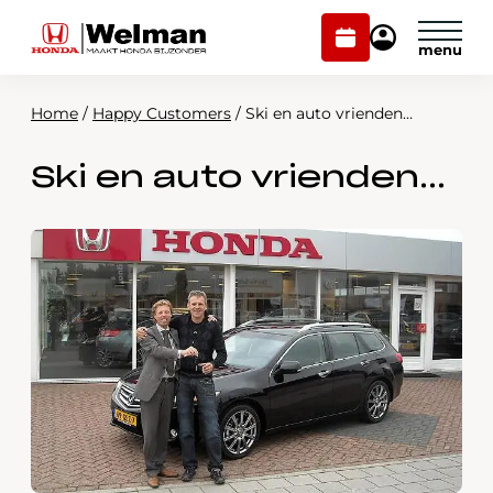
Plan
Mijn
onderhoud
Honda
Welman
Home
/
Happy Customers
/
Ski en auto vrienden…
Modellen
Ski en auto vrienden…
Voorraad
Plan onderhoud
Onderhoud en service
Mijn Honda Welman
Over ons
Webshop
Contact