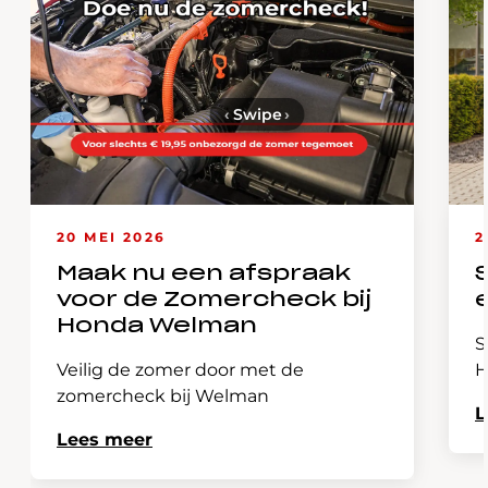
‹
Swipe
›
20 MEI 2026
2
Maak nu een afspraak
voor de Zomercheck bij
Honda Welman
S
Veilig de zomer door met de
H
zomercheck bij Welman
L
Lees meer