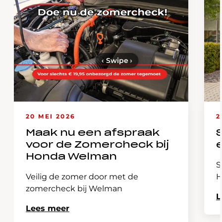
‹
Swipe
›
20 MEI 2026
2
Maak nu een afspraak
voor de Zomercheck bij
Honda Welman
S
Veilig de zomer door met de
H
zomercheck bij Welman
L
Lees meer