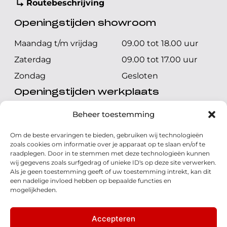
Routebeschrijving
Openingstijden showroom
Maandag t/m vrijdag
09.00 tot 18.00 uur
Zaterdag
09.00 tot 17.00 uur
Zondag
Gesloten
Openingstijden werkplaats
Maandag t/m vrijdag
08.00 tot 17.00 uur
Beheer toestemming
Zaterdag
08.00 tot 17.00 uur
Om de beste ervaringen te bieden, gebruiken wij technologieën
Zondag
Gesloten
zoals cookies om informatie over je apparaat op te slaan en/of te
raadplegen. Door in te stemmen met deze technologieën kunnen
wij gegevens zoals surfgedrag of unieke ID's op deze site verwerken.
Volg ons
Als je geen toestemming geeft of uw toestemming intrekt, kan dit
een nadelige invloed hebben op bepaalde functies en
mogelijkheden.
Accepteren