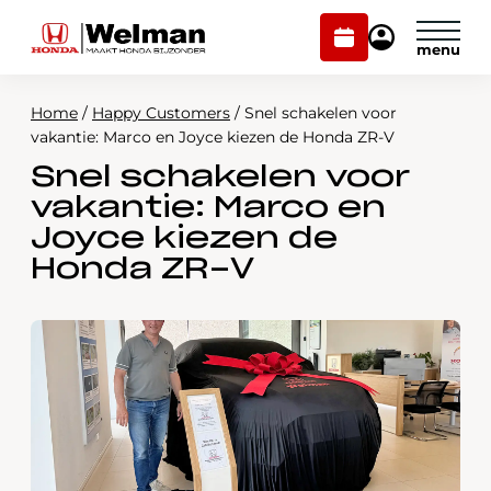
Plan
Mijn
onderhoud
Honda
Welman
Home
/
Happy Customers
/
Snel schakelen voor
Modellen
vakantie: Marco en Joyce kiezen de Honda ZR-V
Snel schakelen voor
Voorraad
Plan onderhoud
vakantie: Marco en
Onderhoud en service
Joyce kiezen de
Mijn Honda Welman
Honda ZR-V
Over ons
Webshop
Contact