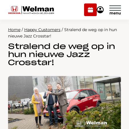
Plan
Mijn
onderhoud
Honda
Welman
Home
/
Happy Customers
/
Stralend de weg op in hun
Modellen
nieuwe Jazz Crosstar!
Stralend de weg op in
Voorraad
Plan onderhoud
hun nieuwe Jazz
Onderhoud en service
Crosstar!
Mijn Honda Welman
Over ons
Webshop
Contact