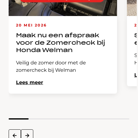
20 MEI 2026
2
Maak nu een afspraak
voor de Zomercheck bij
Honda Welman
S
Veilig de zomer door met de
H
zomercheck bij Welman
L
Lees meer
next
prev