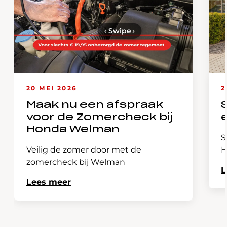
‹
Swipe
›
20 MEI 2026
2
Maak nu een afspraak
voor de Zomercheck bij
Honda Welman
S
Veilig de zomer door met de
H
zomercheck bij Welman
L
Lees meer