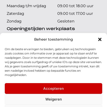
Maandag t/m vrijdag
09.00 tot 18.00 uur
Zaterdag
09.00 tot 17.00 uur
Zondag
Gesloten
Openingstijden werkplaats
Maandag t/m vrijdag
08.00 tot 17.00 uur
Beheer toestemming
Zaterdag
08.00 tot 17.00 uur
Om de beste ervaringen te bieden, gebruiken wij technologieën
Zondag
Gesloten
zoals cookies om informatie over je apparaat op te slaan en/of te
raadplegen. Door in te stemmen met deze technologieën kunnen
wij gegevens zoals surfgedrag of unieke ID's op deze site verwerken.
Volg ons
Als je geen toestemming geeft of uw toestemming intrekt, kan dit
een nadelige invloed hebben op bepaalde functies en
mogelijkheden.
Accepteren
© 2026 - Honda Welman
Privacy Statement
Weigeren
- Dé Honda Dealer van Nederland