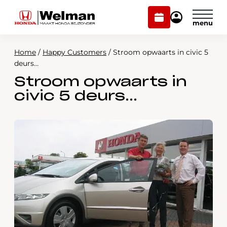
Plan
Mijn
onderhoud
Honda
Welman
Home
/
Happy Customers
/
Stroom opwaarts in civic 5
Modellen
deurs…
Stroom opwaarts in
Voorraad
Plan onderhoud
civic 5 deurs…
Onderhoud en service
Mijn Honda Welman
Over ons
Webshop
Contact