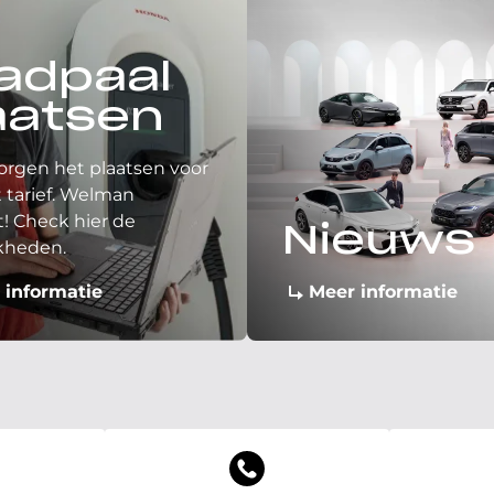
adpaal
aatsen
orgen het plaatsen voor
 tarief. Welman
! Check hier de
Nieuws
kheden.
 informatie
Meer informatie