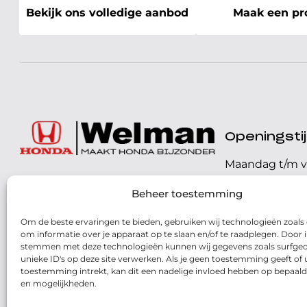
Bekijk ons volledige aanbod
Maak een pro
Openingst
Maandag t/m v
072 - 57 16 9 40
Beheer toestemming
Zaterdag
Parelweg 3, 1812 RS
Om de beste ervaringen te bieden, gebruiken wij technologieën zoals
Zondag
Alkmaar
om informatie over je apparaat op te slaan en/of te raadplegen. Door i
stemmen met deze technologieën kunnen wij gegevens zoals surfged
Routebeschrijving
unieke ID's op deze site verwerken. Als je geen toestemming geeft of
toestemming intrekt, kan dit een nadelige invloed hebben op bepaald
en mogelijkheden.