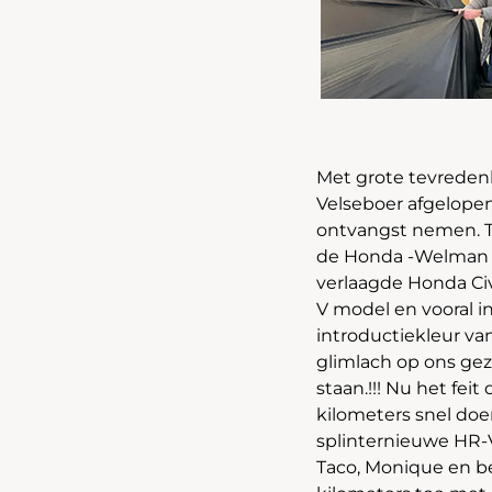
Met grote tevreden
Velseboer afgelop
ontvangst nemen. Ta
de Honda -Welman kl
verlaagde Honda Ci
V model en vooral in
introductiekleur van
glimlach op ons ge
staan.!!! Nu het fei
kilometers snel do
splinternieuwe HR-V
Taco, Monique en be