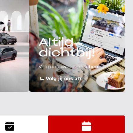
Altijd
dichtbij!
Volg ons, waar je ook bent
Volg jij ons al?