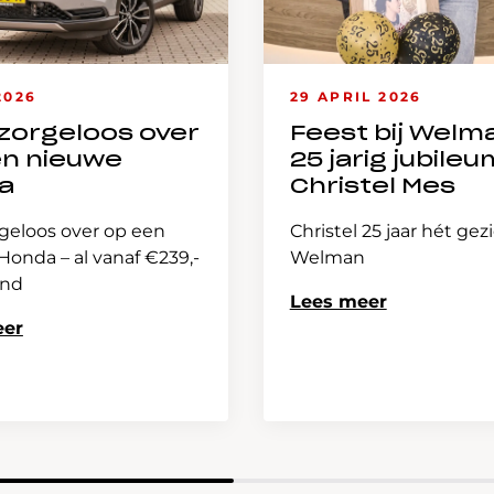
2026
29 APRIL 2026
zorgeloos over
Feest bij Welm
en nieuwe
25 jarig jubileu
a
Christel Mes
geloos over op een
Christel 25 jaar hét gez
onda – al vanaf €239,-
Welman
and
Lees meer
eer