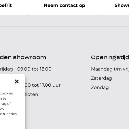
efrit
Neem contact op
Showr
ijden showroom
Openingstij
rijdag
09.00 tot 18.00
Maandag t/m vri
uur
Zaterdag
09.00 tot 17.00 uur
Zondag
 cookies
Gesloten
n te
rag of
 uw
e functies