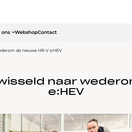
 ons
Webshop
Contact
wederom de nieuwe HR-V e:HEV
id
id
ewisseld naar wedero
e:HEV