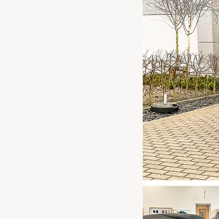
Waarschuwings­lampjes
Service
Pechhulp
Bandenspannings­lampje brandt
Poetsen en reinigen
Haal en breng service
WLTP-testmethode
Laadpaal plaatsen
Zomercheck