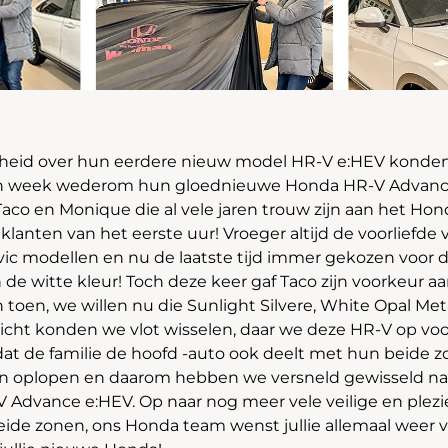
heid over hun eerdere nieuw model HR-V e:HEV konde
en week wederom hun gloednieuwe Honda HR-V Advanc
co en Monique die al vele jaren trouw zijn aan het Hond
anten van het eerste uur! Vroeger altijd de voorliefde v
vic modellen en nu de laatste tijd immer gekozen voor 
 de witte kleur! Toch deze keer gaf Taco zijn voorkeur a
 toen, we willen nu die Sunlight Silvere, White Opal Meta
zicht konden we vlot wisselen, daar we deze HR-V op vo
t dat de familie de hoofd -auto ook deelt met hun beide z
en oplopen en daarom hebben we versneld gewisseld na
 Advance e:HEV. Op naar nog meer vele veilige en plezie
ide zonen, ons Honda team wenst jullie allemaal weer ve