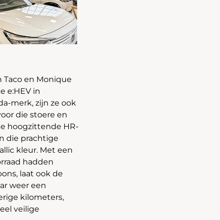
n Taco en Monique
e e:HEV in
a-merk, zijn ze ook
oor die stoere en
de hoogzittende HR-
an die prachtige
llic kleur. Met een
orraad hadden
oons, laat ook de
ar weer een
rige kilometers,
el veilige