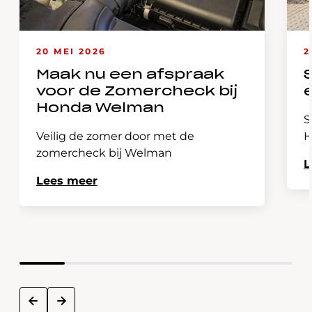
20 MEI 2026
2
Maak nu een afspraak
voor de Zomercheck bij
Honda Welman
S
Veilig de zomer door met de
H
zomercheck bij Welman
L
Lees meer
next
prev