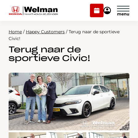
Plan
Mijn
onderhoud
Honda
Welman
Home
/
Happy Customers
/
Terug naar de sportieve
Modellen
Civic!
Terug naar de
Voorraad
Plan onderhoud
sportieve Civic!
Onderhoud en service
Mijn Honda Welman
Over ons
Webshop
Contact