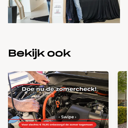
Bekijk ook
‹
Swipe
›