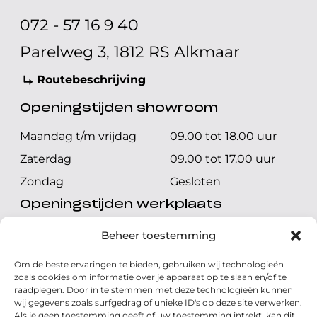
072 - 57 16 9 40
Parelweg 3, 1812 RS Alkmaar
Routebeschrijving
Openingstijden showroom
Maandag t/m vrijdag
09.00 tot 18.00 uur
Zaterdag
09.00 tot 17.00 uur
Zondag
Gesloten
Openingstijden werkplaats
Maandag t/m vrijdag
08.00 tot 17.00 uur
Beheer toestemming
Zaterdag
08.00 tot 17.00 uur
Om de beste ervaringen te bieden, gebruiken wij technologieën
Zondag
Gesloten
zoals cookies om informatie over je apparaat op te slaan en/of te
raadplegen. Door in te stemmen met deze technologieën kunnen
wij gegevens zoals surfgedrag of unieke ID's op deze site verwerken.
Volg ons
Als je geen toestemming geeft of uw toestemming intrekt, kan dit