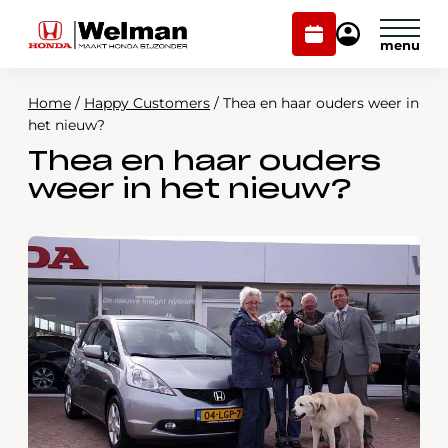
Plan
Mijn
onderhoud
Honda
Welman
Home
/
Happy Customers
/
Thea en haar ouders weer in
Modellen
het nieuw?
Thea en haar ouders
Voorraad
Plan onderhoud
weer in het nieuw?
Onderhoud en service
Mijn Honda Welman
Over ons
Webshop
Contact