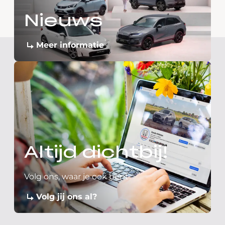
Nieuws
Meer informatie
Altijd dichtbij!
Volg ons, waar je ook bent
Volg jij ons al?