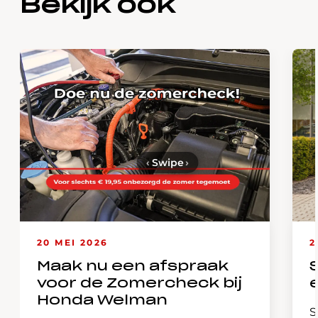
Bekijk ook
‹
Swipe
›
20 MEI 2026
2
Maak nu een afspraak
voor de Zomercheck bij
Honda Welman
S