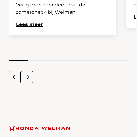
Veilig de zomer door met de
H
zomercheck bij Welman
L
Lees meer
next
prev
HONDA WELMAN