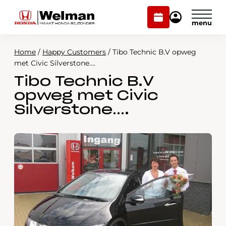
Plan
Mijn
onderhoud
Honda
Welman
Home
/
Happy Customers
/
Tibo Technic B.V opweg
Modellen
met Civic Silverstone….
Tibo Technic B.V
Voorraad
Plan onderhoud
opweg met Civic
Onderhoud en service
Silverstone….
Mijn Honda Welman
Over ons
Webshop
Contact