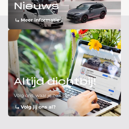
Nieuws
Meer informatie
Altijd dichtbij!
Volg ons, waar je ook bent
Volg jij ons al?