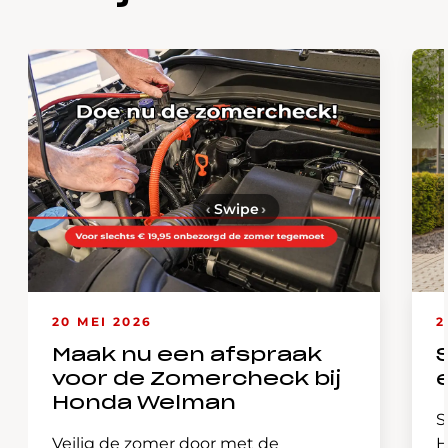
‹
Swipe
›
20 MEI 2026
2
Maak nu een afspraak
voor de Zomercheck bij
Honda Welman
S
Veilig de zomer door met de
H