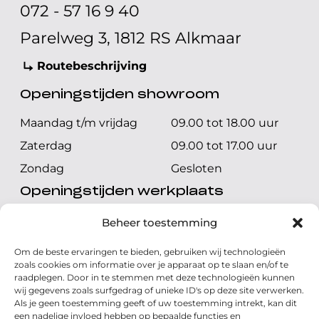
072 - 57 16 9 40
Parelweg 3, 1812 RS Alkmaar
Routebeschrijving
Openingstijden showroom
Maandag t/m vrijdag
09.00 tot 18.00 uur
Zaterdag
09.00 tot 17.00 uur
Zondag
Gesloten
Openingstijden werkplaats
Maandag t/m vrijdag
08.00 tot 17.00 uur
Beheer toestemming
Zaterdag
08.00 tot 17.00 uur
Om de beste ervaringen te bieden, gebruiken wij technologieën
Zondag
Gesloten
zoals cookies om informatie over je apparaat op te slaan en/of te
raadplegen. Door in te stemmen met deze technologieën kunnen
wij gegevens zoals surfgedrag of unieke ID's op deze site verwerken.
Volg ons
Als je geen toestemming geeft of uw toestemming intrekt, kan dit
een nadelige invloed hebben op bepaalde functies en