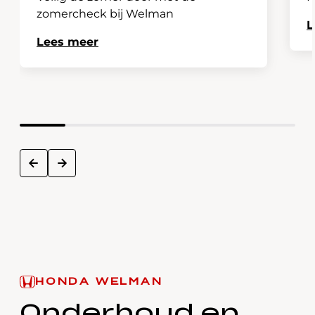
zomercheck bij Welman
L
Lees meer
next
prev
HONDA WELMAN
Onderhoud en