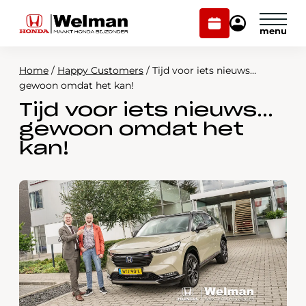
Plan
Mijn
onderhoud
Honda
Welman
Home
/
Happy Customers
/
Tijd voor iets nieuws…
Modellen
gewoon omdat het kan!
Tijd voor iets nieuws…
Voorraad
Plan onderhoud
gewoon omdat het
Onderhoud en service
kan!
Mijn Honda Welman
Over ons
Webshop
Contact