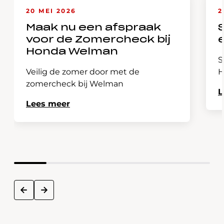
20 MEI 2026
2
Maak nu een afspraak
voor de Zomercheck bij
Honda Welman
S
Veilig de zomer door met de
H
zomercheck bij Welman
L
Lees meer
next
prev