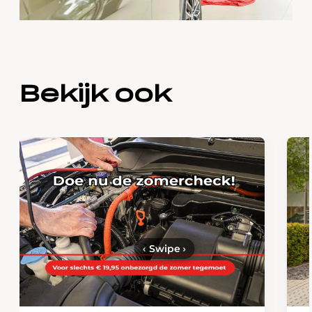
Bekijk ook
‹
Swipe
›