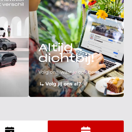
Altijd
dichtbij!
Volg ons, waar je ook bent
Volg jij ons al?