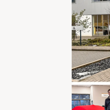
Waarschuwings­lampjes
Service
Pechhulp
Bandenspannings­lampje brandt
Poetsen en reinigen
Haal en breng service
WLTP-testmethode
Laadpaal plaatsen
Zomercheck