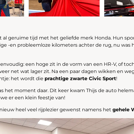
jdt al geruime tijd met het geliefde merk Honda. Hun spor
ige -en probleemloze kilometers achter de rug, nu was he
envoudig: een hoge zit in de vorm van een HR-V, of toc
 weer net wat lager zit. Na een paar dagen wikken en 
ntje: het wordt die
prachtige zwarte Civic Sport
!
s het moment daar. Dit keer kwam Thijs de auto helema
 er een klein feestje van!
opnieuw heel veel rijplezier gewenst namens het
gehele 