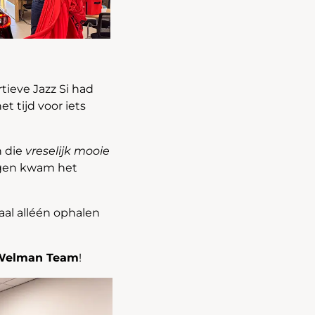
tieve Jazz Si had
t tijd voor iets
h die
vreselijk mooie
wegen kwam het
al alléén ophalen
Welman Team
!