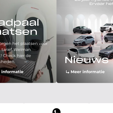
adpaal
aatsen
orgen het plaatsen voor
 tarief. Welman
! Check hier de
Nieuws
kheden.
 informatie
Meer informatie