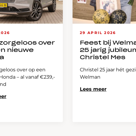
2026
29 APRIL 2026
zorgeloos over
Feest bij Welm
en nieuwe
25 jarig jubileu
a
Christel Mes
geloos over op een
Christel 25 jaar hét gez
onda – al vanaf €239,-
Welman
and
Lees meer
eer