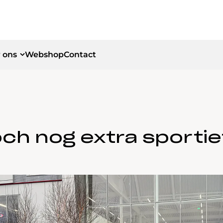
 ons
Webshop
Contact
id
id
och nog extra sportie