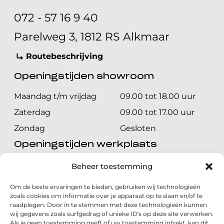
072 - 57 16 9 40
Parelweg 3, 1812 RS Alkmaar
Routebeschrijving
Openingstijden showroom
Maandag t/m vrijdag
09.00 tot 18.00 uur
Zaterdag
09.00 tot 17.00 uur
Zondag
Gesloten
Openingstijden werkplaats
Maandag t/m vrijdag
08.00 tot 17.00 uur
Beheer toestemming
Zaterdag
08.00 tot 17.00 uur
Om de beste ervaringen te bieden, gebruiken wij technologieën
Zondag
Gesloten
zoals cookies om informatie over je apparaat op te slaan en/of te
raadplegen. Door in te stemmen met deze technologieën kunnen
wij gegevens zoals surfgedrag of unieke ID's op deze site verwerken.
Volg ons
Als je geen toestemming geeft of uw toestemming intrekt, kan dit