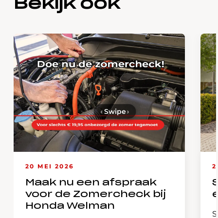
Bekijk ook
‹
Swipe
›
20 MEI 2026
2
Maak nu een afspraak
voor de Zomercheck bij
Honda Welman
S