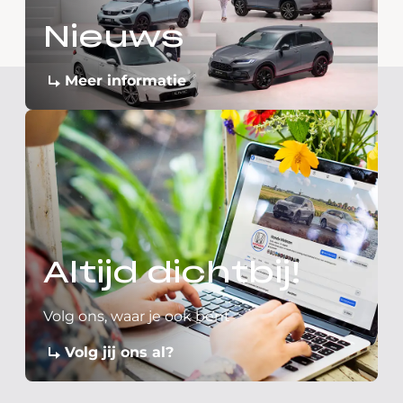
Nieuws
Meer informatie
Altijd dichtbij!
Volg ons, waar je ook bent
Volg jij ons al?