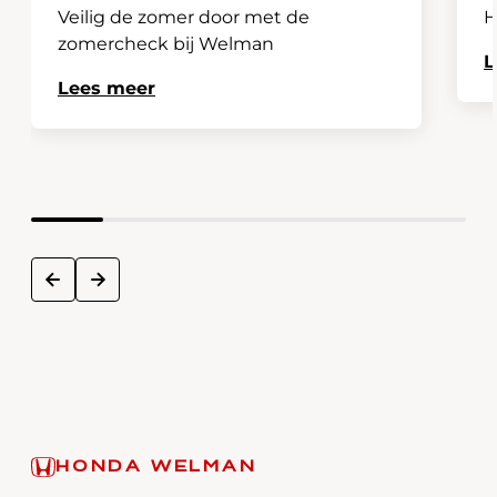
Veilig de zomer door met de
H
zomercheck bij Welman
L
Lees meer
next
prev
HONDA WELMAN