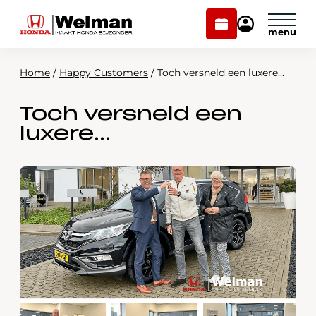
Plan
Mijn
onderhoud
Honda
Welman
Home
/
Happy Customers
/
Toch versneld een luxere…
Modellen
Toch versneld een
Voorraad
Plan onderhoud
luxere…
Onderhoud en service
Mijn Honda Welman
Over ons
Webshop
Contact