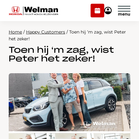
Plan
Mijn
onderhoud
Honda
Welman
Home
/
Happy Customers
/
Toen hij ‘m zag, wist Peter
Modellen
het zeker!
Toen hij ‘m zag, wist
Voorraad
Plan onderhoud
Peter het zeker!
Onderhoud en service
Mijn Honda Welman
Over ons
Webshop
Contact