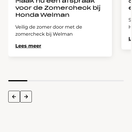
Maak nu een afspraak
voor de Zomercheck bij
Honda Welman
S
Veilig de zomer door met de
H
zomercheck bij Welman
L
Lees meer
next
prev