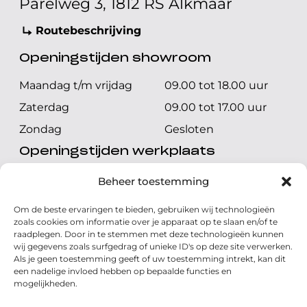
Parelweg 3, 1812 RS Alkmaar
Routebeschrijving
Openingstijden showroom
Maandag t/m vrijdag
09.00 tot 18.00 uur
Zaterdag
09.00 tot 17.00 uur
Zondag
Gesloten
Openingstijden werkplaats
Maandag t/m vrijdag
08.00 tot 17.00 uur
Beheer toestemming
Zaterdag
08.00 tot 17.00 uur
Om de beste ervaringen te bieden, gebruiken wij technologieën
Zondag
Gesloten
zoals cookies om informatie over je apparaat op te slaan en/of te
raadplegen. Door in te stemmen met deze technologieën kunnen
wij gegevens zoals surfgedrag of unieke ID's op deze site verwerken.
Volg ons
Als je geen toestemming geeft of uw toestemming intrekt, kan dit
een nadelige invloed hebben op bepaalde functies en
mogelijkheden.