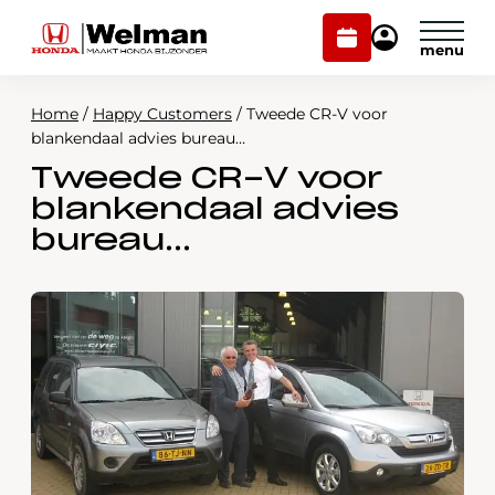
Plan
Mijn
onderhoud
Honda
Welman
Home
/
Happy Customers
/
Tweede CR-V voor
Modellen
blankendaal advies bureau…
Tweede CR-V voor
Voorraad
Plan onderhoud
blankendaal advies
Onderhoud en service
bureau…
Mijn Honda Welman
Over ons
Webshop
Contact