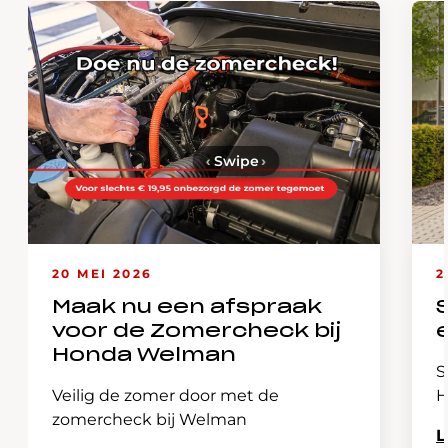
‹
Swipe
›
20 MEI 2026
2
Maak nu een afspraak
voor de Zomercheck bij
Honda Welman
S
Veilig de zomer door met de
H
zomercheck bij Welman
L