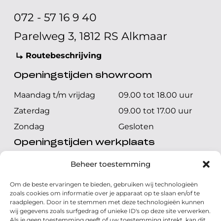
072 - 57 16 9 40
Parelweg 3, 1812 RS Alkmaar
Routebeschrijving
Openingstijden showroom
Maandag t/m vrijdag
09.00 tot 18.00 uur
Zaterdag
09.00 tot 17.00 uur
Zondag
Gesloten
Openingstijden werkplaats
Maandag t/m vrijdag
08.00 tot 17.00 uur
Beheer toestemming
Zaterdag
08.00 tot 17.00 uur
Om de beste ervaringen te bieden, gebruiken wij technologieën
Zondag
Gesloten
zoals cookies om informatie over je apparaat op te slaan en/of te
raadplegen. Door in te stemmen met deze technologieën kunnen
wij gegevens zoals surfgedrag of unieke ID's op deze site verwerken.
Volg ons
Als je geen toestemming geeft of uw toestemming intrekt, kan dit