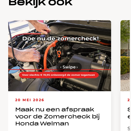
Bekijk ook
‹
Swipe
›
20 MEI 2026
2
Maak nu een afspraak
voor de Zomercheck bij
Honda Welman
S