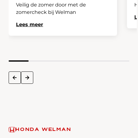
Veilig de zomer door met de
H
zomercheck bij Welman
L
Lees meer
next
prev
HONDA WELMAN