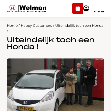
Plan
Mijn
onderhoud
Honda
Welman
Home
/
Happy Customers
/
Uiteindelijk toch een Honda
Modellen
!
Uiteindelijk toch een
Voorraad
Plan onderhoud
Honda !
Onderhoud en service
Mijn Honda Welman
Over ons
Webshop
Contact