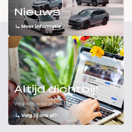
Nieuws
Meer informatie
Altijd dichtbij!
Volg ons, waar je ook bent
Volg jij ons al?