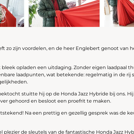
eft zo zijn voordelen, en de heer Englebert genoot van he
k bleek opladen een uitdaging. Zonder eigen laadpaal thu
bare laadpunten, wat betekende: regelmatig in de rij 
elijkheden.
oektocht stuitte hij op de Honda Jazz Hybride bij ons. Hij
over gehoord en besloot een proefrit te maken.
 uitstekend! Na een prettig en gezellig gesprek was de k
 plezier de sleutels van de fantastische Honda Jazz Hyb