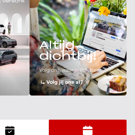
Altijd
dichtbij!
Volg ons, waar je ook bent
Volg jij ons al?