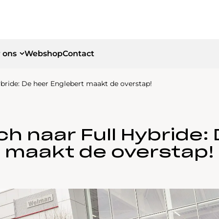
 ons
Webshop
Contact
ybride: De heer Englebert maakt de overstap!
id
id
ch naar Full Hybride:
maakt de overstap!