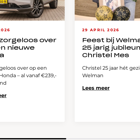
2026
29 APRIL 2026
zorgeloos over
Feest bij Welm
en nieuwe
25 jarig jubileu
a
Christel Mes
geloos over op een
Christel 25 jaar hét gez
onda – al vanaf €239,-
Welman
and
Lees meer
eer