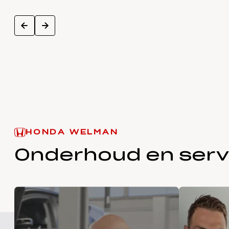
next
prev
HONDA WELMAN
Onderhoud en serv