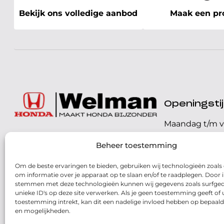
Bekijk ons volledige aanbod
Maak een pro
Openingst
Maandag t/m v
072 - 57 16 9 40
Beheer toestemming
Zaterdag
Parelweg 3, 1812 RS
Om de beste ervaringen te bieden, gebruiken wij technologieën zoals
Zondag
Alkmaar
om informatie over je apparaat op te slaan en/of te raadplegen. Door i
stemmen met deze technologieën kunnen wij gegevens zoals surfged
Routebeschrijving
unieke ID's op deze site verwerken. Als je geen toestemming geeft of
toestemming intrekt, kan dit een nadelige invloed hebben op bepaald
en mogelijkheden.