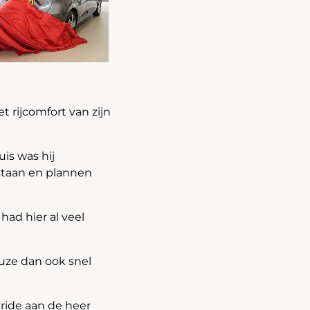
t rijcomfort van zijn
is was hij
staan en plannen
 had hier al veel
euze dan ook snel
ride aan de heer