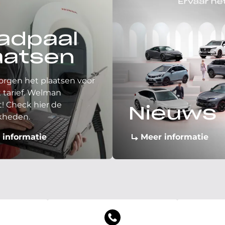
adpaal
aatsen
orgen het plaatsen voor
 tarief. Welman
! Check hier de
Nieuws
kheden.
 informatie
Meer informatie