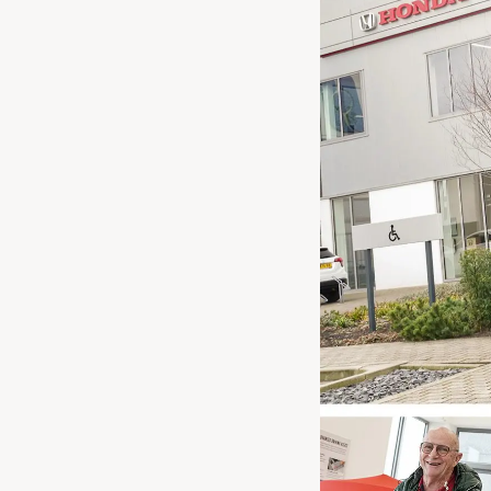
Waarschuwings­lampjes
Service
Pechhulp
Bandenspannings­lampje brandt
Poetsen en reinigen
Haal en breng service
WLTP-testmethode
Laadpaal plaatsen
Zomercheck