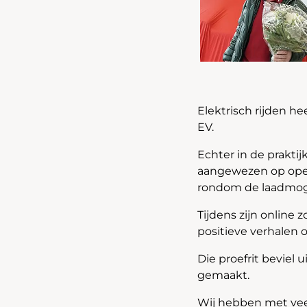
Elektrisch rijden he
EV.
Echter in de praktij
aangewezen op open
rondom de laadmog
Tijdens zijn online z
positieve verhalen 
Die proefrit beviel
gemaakt.
Wij hebben met veel