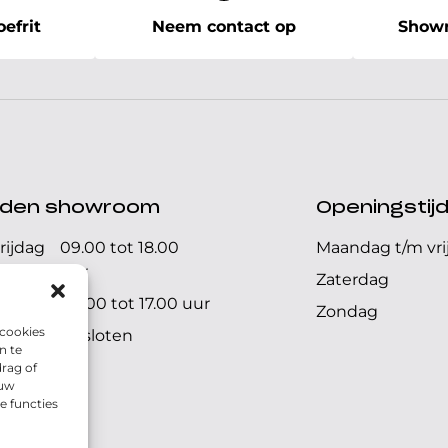
efrit
Neem contact op
Showr
ijden showroom
Openingstij
rijdag
09.00 tot 18.00
Maandag t/m vri
uur
Zaterdag
09.00 tot 17.00 uur
Zondag
 cookies
Gesloten
n te
rag of
 uw
e functies