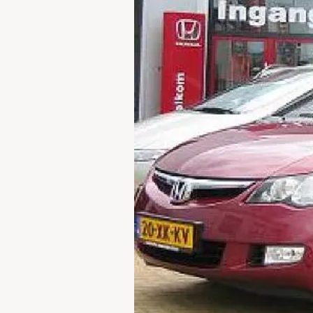
Waarschuwings­lampjes
Service
Pechhulp
Bandenspannings­lampje brandt
Poetsen en reinigen
Haal en breng service
WLTP-testmethode
Laadpaal plaatsen
Zomercheck