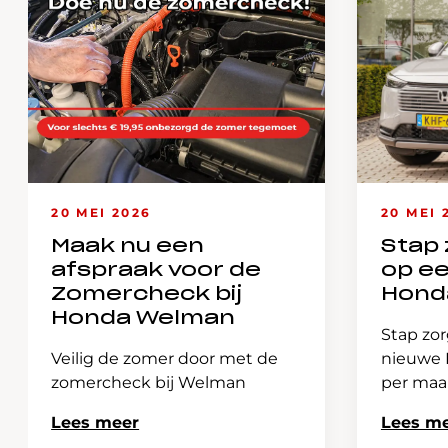
20 MEI 2026
20 MEI 
Maak nu een
Stap 
afspraak voor de
op e
Zomercheck bij
Hond
Honda Welman
Stap zor
Veilig de zomer door met de
nieuwe H
zomercheck bij Welman
per ma
Lees meer
Lees m