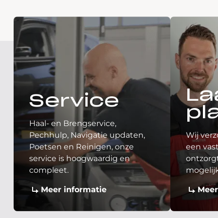
La
Service
pl
Haal- en Brengservice,
Pechhulp, Navigatie updaten,
Wij verz
Poetsen en Reinigen, onze
een vast
service is hoogwaardig en
ontzorgt
compleet.
mogelij
Meer informatie
Meer