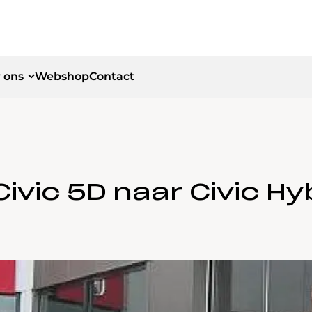
 ons
Webshop
Contact
id
id
Civic 5D naar Civic Hy