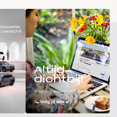
Altijd
dichtbij!
Volg ons, waar je ook bent
Volg jij ons al?