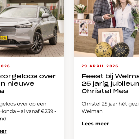
2026
29 APRIL 2026
zorgeloos over
Feest bij Welm
en nieuwe
25 jarig jubileu
a
Christel Mes
geloos over op een
Christel 25 jaar hét gez
onda – al vanaf €239,-
Welman
and
Lees meer
eer