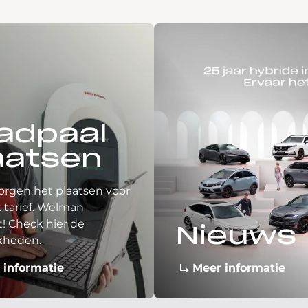
adpaal
aatsen
orgen het plaatsen voor
 tarief. Welman
! Check hier de
Nieuws
kheden.
 informatie
Meer informatie