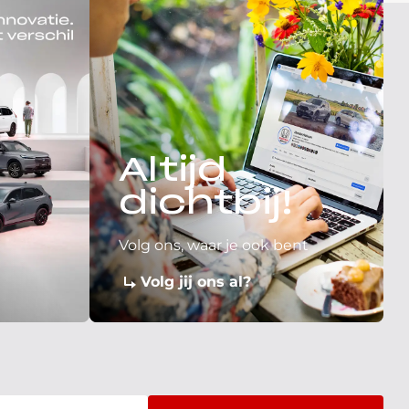
Altijd
dichtbij!
Volg ons, waar je ook bent
Volg jij ons al?