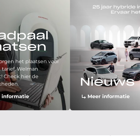
adpaal
aatsen
orgen het plaatsen voor
 tarief. Welman
! Check hier de
Nieuws
kheden.
 informatie
Meer informatie