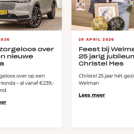
2026
29 APRIL 2026
zorgeloos over
Feest bij Welm
en nieuwe
25 jarig jubileu
a
Christel Mes
geloos over op een
Christel 25 jaar hét gez
onda – al vanaf €239,-
Welman
and
Lees meer
eer