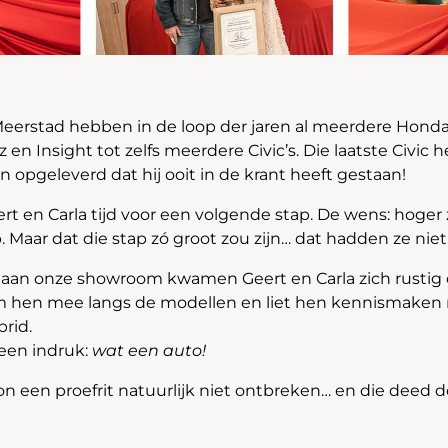
erstad hebben in de loop der jaren al meerdere Hond
en Insight tot zelfs meerdere Civic’s. Die laatste Civic he
 opgeleverd dat hij ooit in de krant heeft gestaan!
t en Carla tijd voor een volgende stap. De wens: hoger z
. Maar dat die stap zó groot zou zijn… dat hadden ze nie
 aan onze showroom kwamen Geert en Carla zich rustig 
m hen mee langs de modellen en liet hen kennismaken
rid.
een indruk:
wat een auto!
on een proefrit natuurlijk niet ontbreken… en die deed 