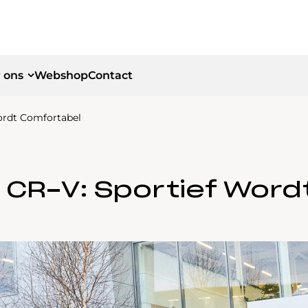
 ons
Webshop
Contact
Wordt Comfortabel
id
id
r CR-V: Sportief Wor