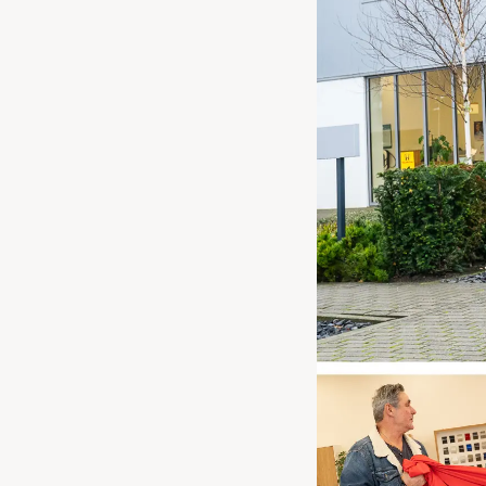
Waarschuwings­lampjes
Service
Pechhulp
Bandenspannings­lampje brandt
Poetsen en reinigen
Haal en breng service
WLTP-testmethode
Laadpaal plaatsen
Zomercheck