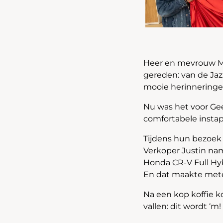
Heer en mevrouw Me
gereden: van de Jazz 
mooie herinneringen
Nu was het voor Geer
comfortabele instap
Tijdens hun bezoek
Verkoper Justin na
Honda CR-V Full Hyb
En dat maakte met
Na een kop koffie k
vallen: dit wordt ‘m!