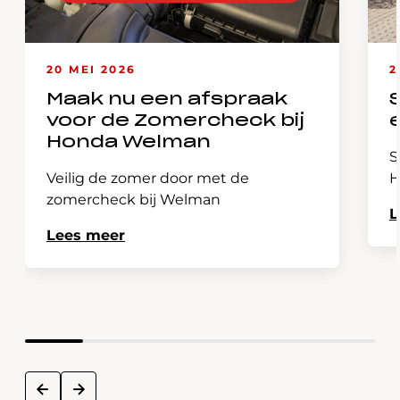
20 MEI 2026
2
Maak nu een afspraak
voor de Zomercheck bij
Honda Welman
S
Veilig de zomer door met de
H
zomercheck bij Welman
L
Lees meer
next
prev