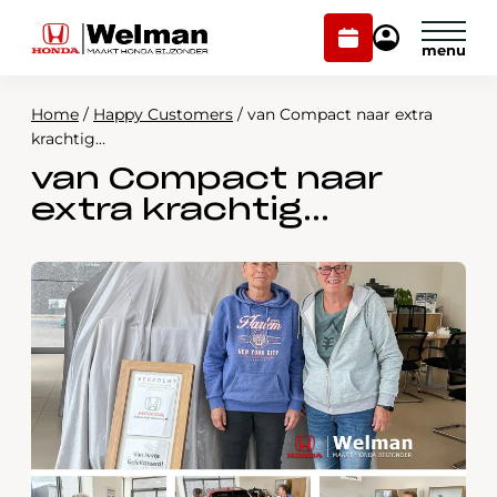
Plan
Mijn
onderhoud
Honda
Welman
Home
/
Happy Customers
/
van Compact naar extra
Modellen
krachtig…
van Compact naar
Voorraad
Plan onderhoud
extra krachtig…
Onderhoud en service
Mijn Honda Welman
Over ons
Webshop
Contact