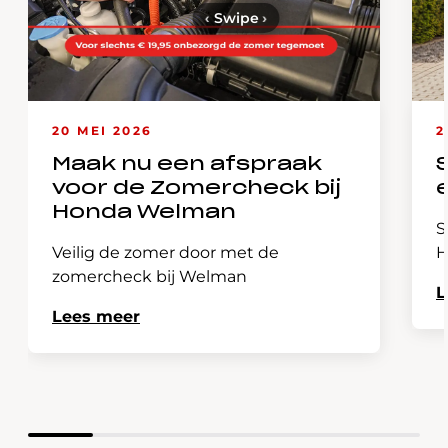
‹
Swipe
›
20 MEI 2026
2
Maak nu een afspraak
voor de Zomercheck bij
Honda Welman
S
Veilig de zomer door met de
H
zomercheck bij Welman
L
Lees meer