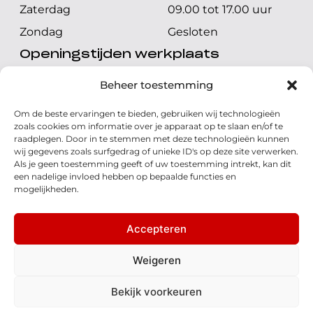
Zaterdag
09.00 tot 17.00 uur
Zondag
Gesloten
Openingstijden werkplaats
Maandag t/m vrijdag
08.00 tot 17.00 uur
Beheer toestemming
Zaterdag
08.00 tot 17.00 uur
Om de beste ervaringen te bieden, gebruiken wij technologieën
Zondag
Gesloten
zoals cookies om informatie over je apparaat op te slaan en/of te
raadplegen. Door in te stemmen met deze technologieën kunnen
wij gegevens zoals surfgedrag of unieke ID's op deze site verwerken.
Volg ons
Als je geen toestemming geeft of uw toestemming intrekt, kan dit
een nadelige invloed hebben op bepaalde functies en
mogelijkheden.
Accepteren
© 2026 - Honda Welman
Privacy Statement
Weigeren
- Dé Honda Dealer van Nederland
Bekijk voorkeuren
Disclaimer
Cookies
Algemene voorwaarden