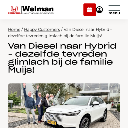
Plan
Mijn
onderhoud
Honda
Welman
Home
/
Happy Customers
/
Van Diesel naar Hybrid –
Modellen
dezelfde tevreden glimlach bij de familie Muijs!
Van Diesel naar Hybrid
Voorraad
Plan onderhoud
– dezelfde tevreden
Onderhoud en service
glimlach bij de familie
Mijn Honda Welman
Muijs!
Over ons
Webshop
Contact