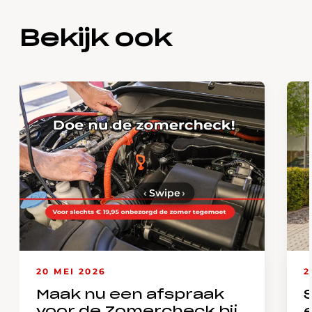
Bekijk ook
‹
Swipe
›
20 MEI 2026
2
Maak nu een afspraak