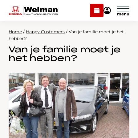
Plan
Mijn
onderhoud
Honda
Welman
Home
/
Happy Customers
/
Van je familie moet je het
Modellen
hebben?
Van je familie moet je
Voorraad
Plan onderhoud
het hebben?
Onderhoud en service
Mijn Honda Welman
Over ons
Webshop
Contact