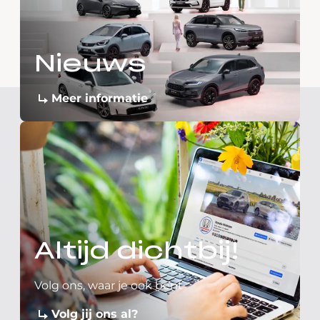
Nieuws
Meer informatie
Altijd dichtbij!
Volg ons, waar je ook bent
Volg jij ons al?