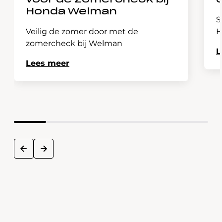
voor de Zomercheck bij
Honda Welman
S
Veilig de zomer door met de
H
zomercheck bij Welman
L
Lees meer
next
prev