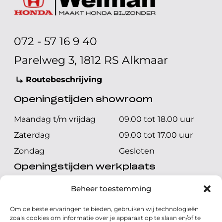
072 - 57 16 9 40
Parelweg 3, 1812 RS Alkmaar
Routebeschrijving
Openingstijden showroom
Maandag t/m vrijdag
09.00 tot 18.00 uur
Zaterdag
09.00 tot 17.00 uur
Zondag
Gesloten
Openingstijden werkplaats
Maandag t/m vrijdag
08.00 tot 17.00 uur
Beheer toestemming
Zaterdag
08.00 tot 17.00 uur
Om de beste ervaringen te bieden, gebruiken wij technologieën
Zondag
Gesloten
zoals cookies om informatie over je apparaat op te slaan en/of te